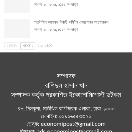
আগস্ট ৬, ২০২৬, ৬:৫৫ অপরাহ্ণ
মার্কেন্টাইল ব্যাংকের নির্বাহী কমিটির চেয়ারম্যান আনোয়ারুল
আগস্ট ৬, ২০২৬, ৫:২৭ অপরাহ্ণ
PREV
NEXT
1 এর 1,800
সম্পাদক
রাশিদুল হাসান খান
সম্পাদক কর্তৃক প্রকাশিত ইকোনোমিপোস্ট ডটকম
৪৮, দিলকুশা, মতিঝিল বাণিজ্যিক এলাকা, ঢাকা-১০০০
মোবাইল: ০১৯১৬৫৫৩৩২০
ডেস্ক: economipost@gmail.com
বিজ্ঞাপন: ads.economipost@gmail.com