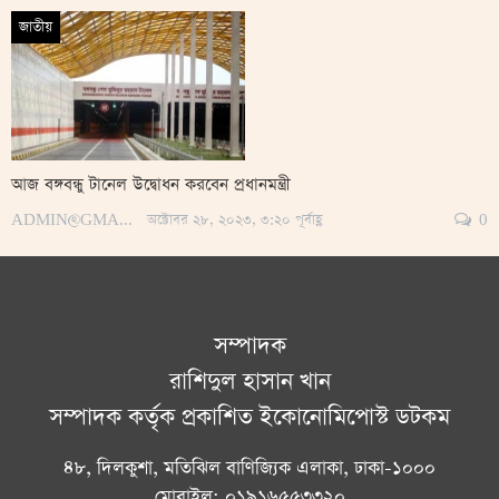
জাতীয়
আজ বঙ্গবন্ধু টানেল উদ্বোধন করবেন প্রধানমন্ত্রী
ADMIN@GMAIL.COM
অক্টোবর ২৮, ২০২৩, ৩:২০ পূর্বাহ্ণ
0
সম্পাদক
রাশিদুল হাসান খান
সম্পাদক কর্তৃক প্রকাশিত ইকোনোমিপোস্ট ডটকম
৪৮, দিলকুশা, মতিঝিল বাণিজ্যিক এলাকা, ঢাকা-১০০০
মোবাইল: ০১৯১৬৫৫৩৩২০