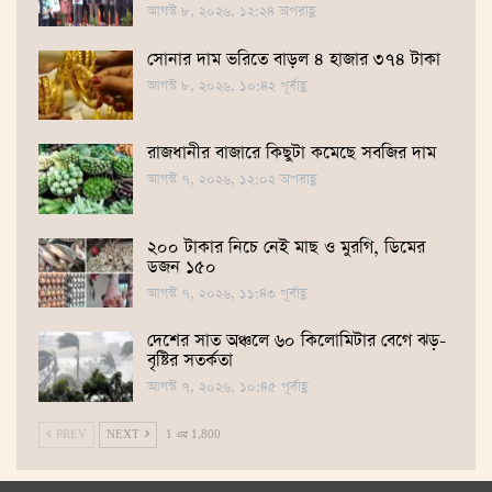
আগস্ট ৮, ২০২৬, ১২:২৪ অপরাহ্ণ
সোনার দাম ভ‌রি‌তে বাড়ল ৪ হাজার ৩৭৪ টাকা
আগস্ট ৮, ২০২৬, ১০:৪২ পূর্বাহ্ণ
রাজধানীর বাজারে কিছুটা কমেছে সবজির দাম
আগস্ট ৭, ২০২৬, ১২:০২ অপরাহ্ণ
২০০ টাকার নিচে নেই মাছ ও মুরগি, ডিমের
ডজন ১৫০
আগস্ট ৭, ২০২৬, ১১:৪৩ পূর্বাহ্ণ
দেশের সাত অঞ্চলে ৬০ কিলোমিটার বেগে ঝড়-
বৃষ্টির সতর্কতা
আগস্ট ৭, ২০২৬, ১০:৪৫ পূর্বাহ্ণ
PREV
NEXT
1 এর 1,800