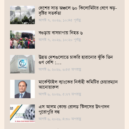
দেশের সাত অঞ্চলে ৬০ কিলোমিটার বেগে ঝড়-
বৃষ্টির সতর্কতা
আগস্ট ৭, ২০২৬, ১০:৪৫ পূর্বাহ্ণ
বগুড়ায় বাসচাপায় নিহত ৬
আগস্ট ৭, ২০২৬, ১০:২০ পূর্বাহ্ণ
উন্নত দেশগুলোতে চাকরি হারানোর ঝুঁকি তিন
গুণ বেশি :…
আগস্ট ৬, ২০২৬, ৬:৫৫ অপরাহ্ণ
মার্কেন্টাইল ব্যাংকের নির্বাহী কমিটির চেয়ারম্যান
আনোয়ারুল
আগস্ট ৬, ২০২৬, ৫:২৭ অপরাহ্ণ
এস আলম কোল্ড রোলড স্টিলসের উৎপাদন
পুরোপুরি বন্ধ
আগস্ট ৬, ২০২৬, ৪:৩০ অপরাহ্ণ