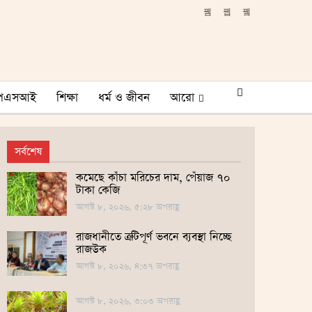
পিএসআই
শিক্ষা
ধর্ম ও জীবন
আরো
সর্বশেষ
কমেছে কাঁচা মরিচের দাম, পেঁয়াজ ৭০
টাকা কেজি
আগস্ট ৮, ২০২৬, ৫:২৮ অপরাহ্ণ
রাজধানীতে ত্রুটিপূর্ণ ভবনে ব্যবস্থা নিচ্ছে
রাজউক
আগস্ট ৮, ২০২৬, ৪:৩৭ অপরাহ্ণ
আগস্ট ৮, ২০২৬, ৩:০৩ অপরাহ্ণ