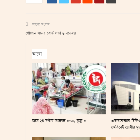
আগের সংবাদ
গোল্ডেন সনের বোর্ড সভা ৬ নভেম্বর
আরো
হামে ২৪ ঘণ্টায় আক্রান্ত ৮৬০, মৃত্যু ৬
এভারকেয়ারে চিকি
কেবিনেই রোগীর মৃত্