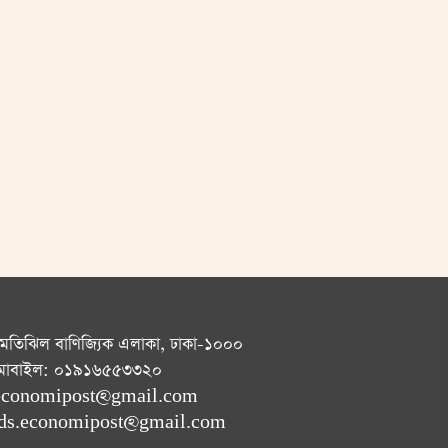
 মতিঝিল বাণিজ্যিক এলাকা, ঢাকা-১০০০
োবাইল: ০১৯১৬৫৫৩৩২০
: economipost@gmail.com
: ads.economipost@gmail.com