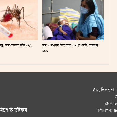
ৃত্যু, হাসপাতালে ভর্তি ৩৭২
হাম ও উপসর্গ নিয়ে আরও ৭ প্রাণহানি, আক্রান্ত
৯৯০
৪৮, দিলকুশা,
ম
ডেস্ক
মিপোস্ট ডটকম
বিজ্ঞাপন