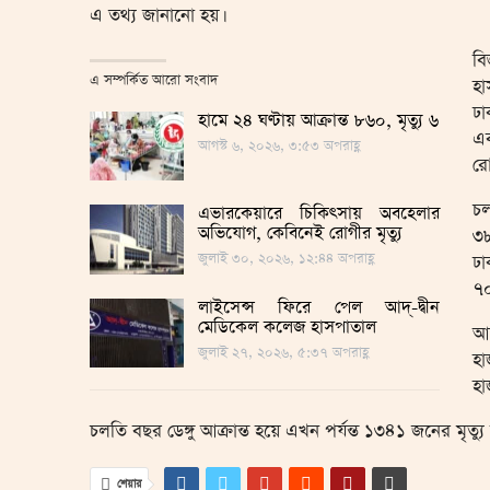
এ তথ্য জানানো হয়।
বি
এ সম্পর্কিত আরো সংবাদ
হা
ঢা
হামে ২৪ ঘণ্টায় আক্রান্ত ৮৬০, মৃত্যু ৬
এব
আগস্ট ৬, ২০২৬, ৩:৫৩ অপরাহ্ণ
রো
চল
এভারকেয়ারে চিকিৎসায় অবহেলার
অভিযোগ, কেবিনেই রোগীর মৃত্যু
৩৮
জুলাই ৩০, ২০২৬, ১২:৪৪ অপরাহ্ণ
ঢা
৭০
লাইসেন্স ফিরে পেল আদ্-দ্বীন
মেডিকেল কলেজ হাসপাতাল
আক
জুলাই ২৭, ২০২৬, ৫:৩৭ অপরাহ্ণ
হা
হা
চলতি বছর ডেঙ্গু আক্রান্ত হয়ে এখন পর্যন্ত ১৩৪১ জনের মৃত্যু
শেয়ার