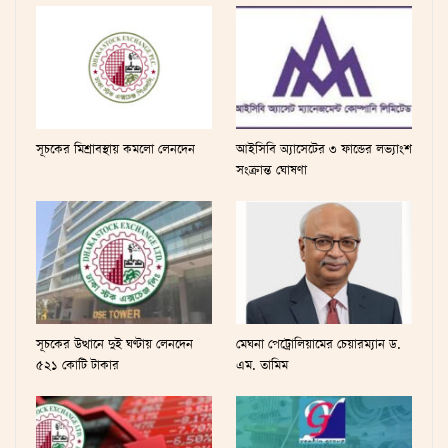
সূচকের মিশ্রাবস্থায় কমলো লেনদেন
আইসিবি অ্যাসেটের ৩ ফান্ডের লভ্যাংশ
সংক্রান্ত ঘোষণা
সূচকের উত্থানে দুই ঘণ্টায় লেনদেন
মেঘনা পেট্রোলিয়ামের চেয়ারম্যান ড.
৫২১ কোটি টাকার
এম. তামিম