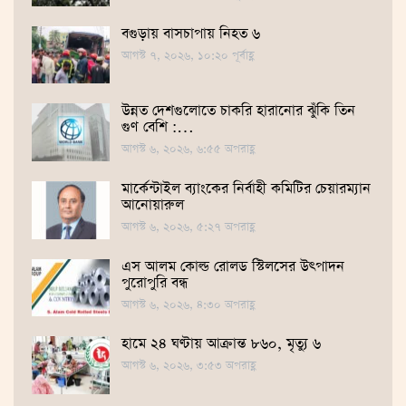
বগুড়ায় বাসচাপায় নিহত ৬
আগস্ট ৭, ২০২৬, ১০:২০ পূর্বাহ্ণ
উন্নত দেশগুলোতে চাকরি হারানোর ঝুঁকি তিন
গুণ বেশি :…
আগস্ট ৬, ২০২৬, ৬:৫৫ অপরাহ্ণ
মার্কেন্টাইল ব্যাংকের নির্বাহী কমিটির চেয়ারম্যান
আনোয়ারুল
আগস্ট ৬, ২০২৬, ৫:২৭ অপরাহ্ণ
এস আলম কোল্ড রোলড স্টিলসের উৎপাদন
পুরোপুরি বন্ধ
আগস্ট ৬, ২০২৬, ৪:৩০ অপরাহ্ণ
হামে ২৪ ঘণ্টায় আক্রান্ত ৮৬০, মৃত্যু ৬
আগস্ট ৬, ২০২৬, ৩:৫৩ অপরাহ্ণ