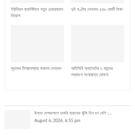
ইউনিয়ন ক্যাপিটালে নতুন চেয়ারম্যান
দুই ঘণ্টায় লেনদেন ৫৪৮ কোটি টাকা
নিয়োগ
সূচকের মিশ্রাবস্থায় কমলো লেনদেন
আইসিবি অ্যাসেটের ৩ ফান্ডের
লভ্যাংশ সংক্রান্ত ঘোষণা
সর্বশেষ
উন্নত দেশগুলোতে চাকরি হারানোর ঝুঁকি তিন গুণ বেশি :…
August 6, 2026, 6:55 pm