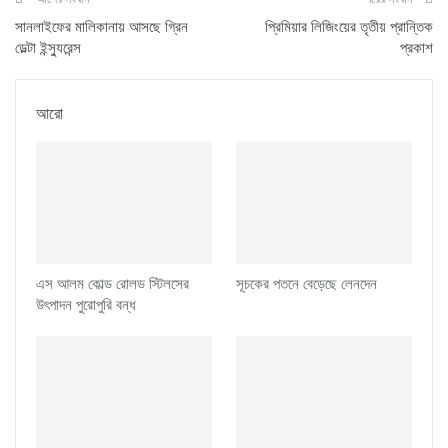
সানলাইফের মালিকানায় আসছে গ্রিন
প্রিমিয়ার লিজিংয়ের তৃতীয় প্রান্তিক
ডেল্টা ইন্স্যুরেন্স
প্রকাশ
আরো
এস আলম কোল্ড রোলড স্টিলসের
সূচকের পতনে বেড়েছে লেনদেন
উৎপাদন পুরোপুরি বন্ধ