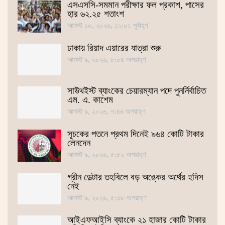
এসএসসি-সমমান পরীক্ষার ফল প্রকাশ, পাসের
হার ৬২.২৫ শতাংশ
আগস্ট ১০, ২০২৬, ১১:০১ পূর্বাহ্ণ
ঢাকায় রিয়াদ এয়ারের যাত্রা শুরু
আগস্ট ৯, ২০২৬, ৮:০৪ অপরাহ্ণ
সাউথইস্ট ব্যাংকের চেয়ারম্যান পদে পুনর্নির্বাচিত
এম. এ. কাশেম
আগস্ট ৯, ২০২৬, ৭:৪৬ অপরাহ্ণ
সূচকের পতনে প্রথম দিনেই ৯৬৪ কোটি টাকার
লেনদেন
আগস্ট ৯, ২০২৬, ৫:৫২ অপরাহ্ণ
গ্রীন ডেল্টার তহবিলে বড় অঙ্কের অর্থের হদিস
নেই
আগস্ট ৯, ২০২৬, ৫:৩৮ অপরাহ্ণ
আইএফআইসি ব্যাংকে ২১ হাজার কোটি টাকার