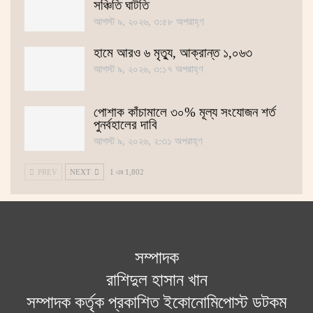
সঞ্চিতি ঘাটতি
আগস্ট ৯, ২০২৬, ৩:৫৮ অপরাহ্ণ
হামে আরও ৬ মৃত্যু, আক্রান্ত ১,০৬৩
আগস্ট ৯, ২০২৬, ৩:১৭ অপরাহ্ণ
পোশাক কাঁচামালে ৩০% মূল্য সংযোজন শর্ত
পুনর্বহালের দাবি
আগস্ট ৯, ২০২৬, ২:৩১ অপরাহ্ণ
PREV
NEXT
1 এর 1,802
সম্পাদক
রাশিদুল হাসান খান
সম্পাদক কর্তৃক প্রকাশিত ইকোনোমিপোস্ট ডটকম