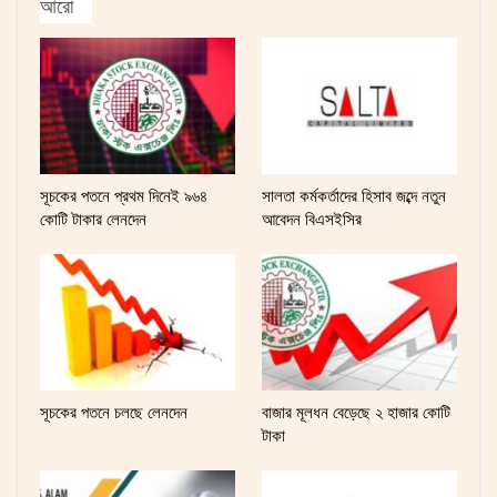
আরো
সূচকের পতনে প্রথম দিনেই ৯৬৪
সালতা কর্মকর্তাদের হিসাব জব্দে নতুন
কোটি টাকার লেনদেন
আবেদন বিএসইসির
সূচকের পতনে চলছে লেনদেন
বাজার মূলধন বেড়েছে ২ হাজার কোটি
টাকা