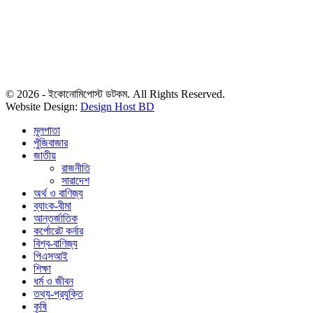
© 2026 - ইকোনোমিপোস্ট ডটকম. All Rights Reserved.
Website Design:
Design Host BD
মূলপাতা
পুঁজিবাজার
জাতীয়
রাজনীতি
সারাদেশ
অর্থ ও বাণিজ্য
ব্যাংক-বীমা
আন্তর্জাতিক
কর্পোরেট কর্নার
বিশ্ব-বাণিজ্য
পিএসআই
শিক্ষা
ধর্ম ও জীবন
তথ্য-প্রযুক্তি
কৃষি