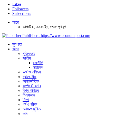
Likes
Followers
Subscribers
আরো
আগস্ট ৮, ২০২৬ইং, ৫:৪৫ পূর্বাহ্ণ
Publisher - https://www.economipost.com
মূলপাতা
আরো
পুঁজিবাজার
জাতীয়
রাজনীতি
সারাদেশ
অর্থ ও বাণিজ্য
ব্যাংক-বীমা
আন্তর্জাতিক
কর্পোরেট কর্নার
বিশ্ব-বাণিজ্য
পিএসআই
শিক্ষা
ধর্ম ও জীবন
তথ্য-প্রযুক্তি
কৃষি