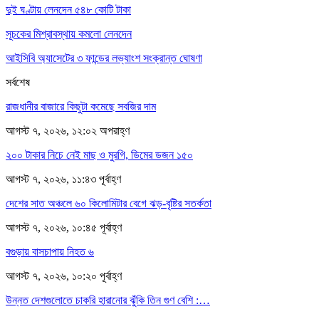
দুই ঘণ্টায় লেনদেন ৫৪৮ কোটি টাকা
সূচকের মিশ্রাবস্থায় কমলো লেনদেন
আইসিবি অ্যাসেটের ৩ ফান্ডের লভ্যাংশ সংক্রান্ত ঘোষণা
সর্বশেষ
রাজধানীর বাজারে কিছুটা কমেছে সবজির দাম
আগস্ট ৭, ২০২৬, ১২:০২ অপরাহ্ণ
২০০ টাকার নিচে নেই মাছ ও মুরগি, ডিমের ডজন ১৫০
আগস্ট ৭, ২০২৬, ১১:৪৩ পূর্বাহ্ণ
দেশের সাত অঞ্চলে ৬০ কিলোমিটার বেগে ঝড়-বৃষ্টির সতর্কতা
আগস্ট ৭, ২০২৬, ১০:৪৫ পূর্বাহ্ণ
বগুড়ায় বাসচাপায় নিহত ৬
আগস্ট ৭, ২০২৬, ১০:২০ পূর্বাহ্ণ
উন্নত দেশগুলোতে চাকরি হারানোর ঝুঁকি তিন গুণ বেশি :…