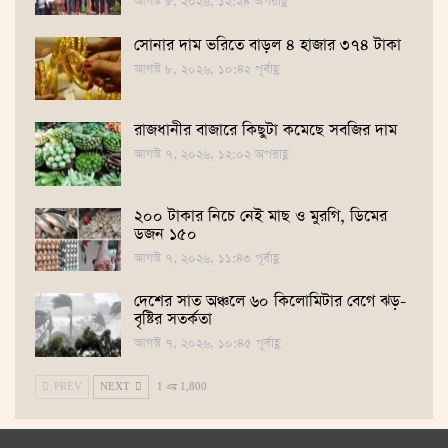
আগস্ট ৮, ২০২৬, ১২:২৪ অপরাহ্ণ
সোনার দাম ভ‌রি‌তে বাড়ল ৪ হাজার ৩৭৪ টাকা
আগস্ট ৮, ২০২৬, ১০:৪২ পূর্বাহ্ণ
রাজধানীর বাজারে কিছুটা কমেছে সবজির দাম
আগস্ট ৭, ২০২৬, ১২:০২ অপরাহ্ণ
২০০ টাকার নিচে নেই মাছ ও মুরগি, ডিমের
ডজন ১৫০
আগস্ট ৭, ২০২৬, ১১:৪৩ পূর্বাহ্ণ
দেশের সাত অঞ্চলে ৬০ কিলোমিটার বেগে ঝড়-
বৃষ্টির সতর্কতা
আগস্ট ৭, ২০২৬, ১০:৪৫ পূর্বাহ্ণ
PREV
NEXT
1 এর 1,800