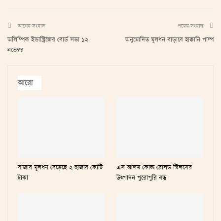
আগের সংবাদ
পরের সংবাদ
অলিম্পিক ইন্ডাস্ট্রিজের বোর্ড সভা ১২
অনুমোদিত মূলধন বাড়াবে হাক্কানি পাল্প
নভেম্বর
আরো
বাজার মূলধন বেড়েছে ২ হাজার কোটি
এস আলম কোল্ড রোলড স্টিলসের
টাকা
উৎপাদন পুরোপুরি বন্ধ