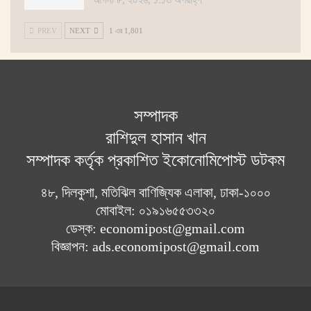
আগস্ট ৮, ২০২৬, ১:১৩ অপরাহ্ণ
PREV
NEXT
1 এর 1,801
সম্পাদক
রাশিদুল হাসান খান
সম্পাদক কর্তৃক প্রকাশিত ইকোনোমিপোস্ট ডটকম
৪৮, দিলকুশা, মতিঝিল বাণিজ্যিক এলাকা, ঢাকা-১০০০
মোবাইল: ০১৯১৬৫৫৩৩২০
ডেস্ক: economipost@gmail.com
বিজ্ঞাপন: ads.economipost@gmail.com