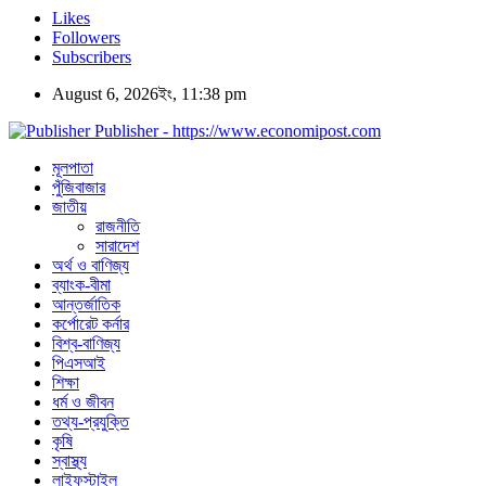
Likes
Followers
Subscribers
August 6, 2026ইং, 11:38 pm
Publisher - https://www.economipost.com
মূলপাতা
পুঁজিবাজার
জাতীয়
রাজনীতি
সারাদেশ
অর্থ ও বাণিজ্য
ব্যাংক-বীমা
আন্তর্জাতিক
কর্পোরেট কর্নার
বিশ্ব-বাণিজ্য
পিএসআই
শিক্ষা
ধর্ম ও জীবন
তথ্য-প্রযুক্তি
কৃষি
স্বাস্থ্য
লাইফস্টাইল