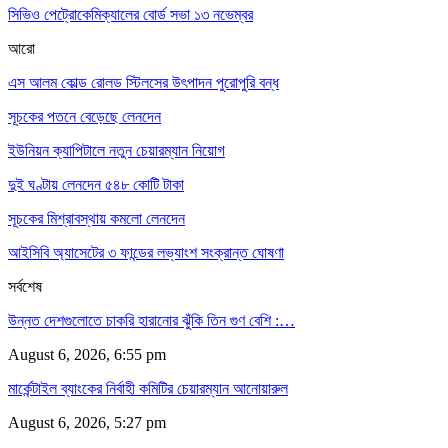
সিভিও পেট্রোকেমিক্যালের বোর্ড সভা ১৩ নভেম্বর
আরো
এস আলম কোল্ড রোলড স্টিলসের উৎপাদন পুরোপুরি বন্ধ
সূচকের পতনে বেড়েছে লেনদেন
ইউনিয়ন ক্যাপিটালে নতুন চেয়ারম্যান নিয়োগ
দুই ঘণ্টায় লেনদেন ৫৪৮ কোটি টাকা
সূচকের মিশ্রাবস্থায় কমলো লেনদেন
আইসিবি অ্যাসেটের ৩ ফান্ডের লভ্যাংশ সংক্রান্ত ঘোষণা
সর্বশেষ
উন্নত দেশগুলোতে চাকরি হারানোর ঝুঁকি তিন গুণ বেশি :…
August 6, 2026, 6:55 pm
মার্কেন্টাইল ব্যাংকের নির্বাহী কমিটির চেয়ারম্যান আনোয়ারুল
August 6, 2026, 5:27 pm