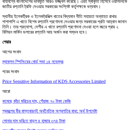
বহির্বিশ্বে বাংলাদেশের ভাবমূর্তি আরও উজ্জ্বল করেছে। এরই স্বীকৃতি হিসেবে ওয়ালটনকে
জাতীয় রপ্তানি ট্রফি দেওয়ায় সরকারের সংশ্লিষ্ট কর্তৃপক্ষকে ধন্যবাদ।
স্থানীয় ইলেকট্রিক ও ইলেকট্রনিক্স খাতের বিদ্যমান নীতি সহায়তা অব্যাহত রাখার
পাশাপাশি এ খাতে বিশেষ রপ্তানি প্রণোদনা দেওয়ার জন্য সরকারের প্রতি আহ্বান জানান
তিনি। তার প্রত্যাশা, দেশীয় এ খাতে রপ্তানি প্রণোদনা দেওয়া হলে বছরে প্রায় ২
বিলিয়ন মার্কিন ডলারের রপ্তানি আয় অর্জন করা সম্ভব হবে।
শেয়ার
আগের সংবাদ
ম্যাকসন স্পিনিংয়ের বোর্ড সভা ১৪ নভেম্বর
পরের সংবাদ
Price Sensitive Information of KDS Accessories Limited
আরো
কমেছে কাঁচা মরিচের দাম, পেঁয়াজ ৭০ টাকা কেজি
প্রকল্পের ধীর বাস্তবায়নই অর্থনৈতিক অগ্রগতির বাধা: অর্থ উপদেষ্টা
সোনার দাম ভ‌রি‌তে বাড়ল ৪ হাজার ৩৭৪ টাকা