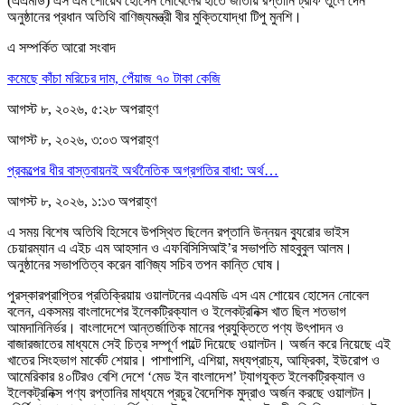
(এএমডি) এস এম শোয়েব হোসেন নোবেলের হাতে জাতীয় রপ্তানি ট্রফি তুলে দেন
অনুষ্ঠানের প্রধান অতিথি বাণিজ্যমন্ত্রী বীর মুক্তিযোদ্ধা টিপু মুনশি।
এ সম্পর্কিত আরো সংবাদ
কমেছে কাঁচা মরিচের দাম, পেঁয়াজ ৭০ টাকা কেজি
আগস্ট ৮, ২০২৬, ৫:২৮ অপরাহ্ণ
আগস্ট ৮, ২০২৬, ৩:০৩ অপরাহ্ণ
প্রকল্পের ধীর বাস্তবায়নই অর্থনৈতিক অগ্রগতির বাধা: অর্থ…
আগস্ট ৮, ২০২৬, ১:১৩ অপরাহ্ণ
এ সময় বিশেষ অতিথি হিসেবে উপস্থিত ছিলেন রপ্তানি উন্নয়ন ব্যুরোর ভাইস
চেয়ারম্যান এ এইচ এম আহসান ও এফবিসিসিআই’র সভাপতি মাহবুবুল আলম।
অনুষ্ঠানের সভাপতিত্ব করেন বাণিজ্য সচিব তপন কান্তি ঘোষ।
পুরস্কারপ্রাপ্তির প্রতিক্রিয়ায় ওয়ালটনের এএমডি এস এম শোয়েব হোসেন নোবেল
বলেন, একসময় বাংলাদেশের ইলেকট্রিক্যাল ও ইলেকট্রনিক্স খাত ছিল শতভাগ
আমদানিনির্ভর। বাংলাদেশে আন্তর্জাতিক মানের প্রযুক্তিতে পণ্য উৎপাদন ও
বাজারজাতের মাধ্যমে সেই চিত্র সম্পূর্ণ পাল্টে দিয়েছে ওয়ালটন। অর্জন করে নিয়েছে এই
খাতের সিংহভাগ মার্কেট শেয়ার। পাশাপাশি, এশিয়া, মধ্যপ্রাচ্য, আফ্রিকা, ইউরোপ ও
আমেরিকার ৪০টিরও বেশি দেশে ‘মেড ইন বাংলাদেশ’ ট্যাগযুক্ত ইলেকট্রিক্যাল ও
ইলেকট্রনিক্স পণ্য রপ্তানির মাধ্যমে প্রচুর বৈদেশিক মুদ্রাও অর্জন করছে ওয়ালটন।