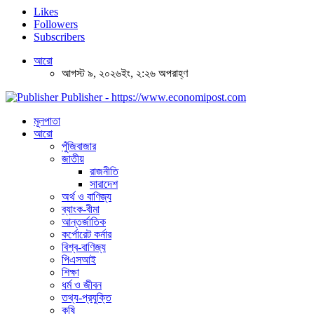
Likes
Followers
Subscribers
আরো
আগস্ট ৯, ২০২৬ইং, ২:২৬ অপরাহ্ণ
Publisher - https://www.economipost.com
মূলপাতা
আরো
পুঁজিবাজার
জাতীয়
রাজনীতি
সারাদেশ
অর্থ ও বাণিজ্য
ব্যাংক-বীমা
আন্তর্জাতিক
কর্পোরেট কর্নার
বিশ্ব-বাণিজ্য
পিএসআই
শিক্ষা
ধর্ম ও জীবন
তথ্য-প্রযুক্তি
কৃষি