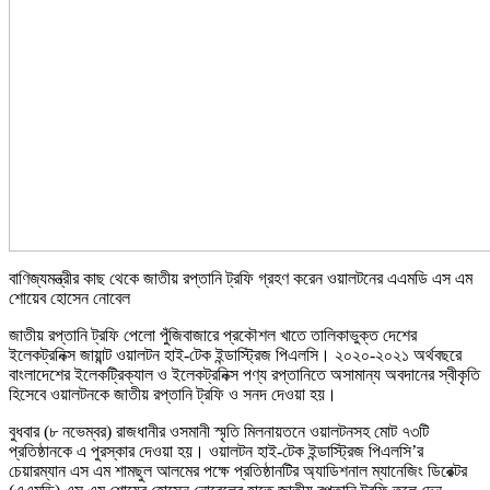
বাণিজ্যমন্ত্রীর কাছ থেকে জাতীয় রপ্তানি ট্রফি গ্রহণ করেন ওয়ালটনের এএমডি এস এম
শোয়েব হোসেন নোবেল
জাতীয় রপ্তানি ট্রফি পেলো পুঁজিবাজারে প্রকৌশল খাতে তালিকাভুক্ত দেশের
ইলেকট্রনিক্স জায়ান্ট ওয়ালটন হাই-টেক ইন্ডাস্ট্রিজ পিএলসি। ২০২০-২০২১ অর্থবছরে
বাংলাদেশের ইলেকট্রিক্যাল ও ইলেকট্রনিক্স পণ্য রপ্তানিতে অসামান্য অবদানের স্বীকৃতি
হিসেবে ওয়ালটনকে জাতীয় রপ্তানি ট্রফি ও সনদ দেওয়া হয়।
বুধবার (৮ নভেম্বর) রাজধানীর ওসমানী স্মৃতি মিলনায়তনে ওয়ালটনসহ মোট ৭৩টি
প্রতিষ্ঠানকে এ পুরস্কার দেওয়া হয়। ওয়ালটন হাই-টেক ইন্ডাস্ট্রিজ পিএলসি’র
চেয়ারম্যান এস এম শামছুল আলমের পক্ষে প্রতিষ্ঠানটির অ্যাডিশনাল ম্যানেজিং ডিরেক্টর