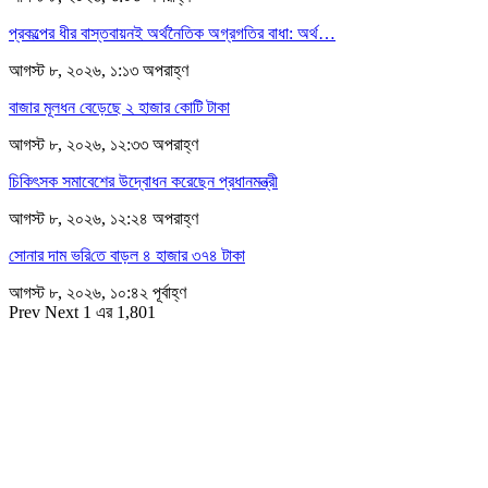
প্রকল্পের ধীর বাস্তবায়নই অর্থনৈতিক অগ্রগতির বাধা: অর্থ…
আগস্ট ৮, ২০২৬, ১:১৩ অপরাহ্ণ
বাজার মূলধন বেড়েছে ২ হাজার কোটি টাকা
আগস্ট ৮, ২০২৬, ১২:৩৩ অপরাহ্ণ
চিকিৎসক সমাবেশের উদ্বোধন করেছেন প্রধানমন্ত্রী
আগস্ট ৮, ২০২৬, ১২:২৪ অপরাহ্ণ
সোনার দাম ভ‌রি‌তে বাড়ল ৪ হাজার ৩৭৪ টাকা
আগস্ট ৮, ২০২৬, ১০:৪২ পূর্বাহ্ণ
Prev
Next
1 এর 1,801
সম্পাদক
রাশিদুল হাসান খান
সম্পাদক কর্তৃক প্রকাশিত ইকোনোমিপোস্ট ডটকম
৪৮, দিলকুশা, মতিঝিল বাণিজ্যিক এলাকা, ঢাকা-১০০০
মোবাইল: ০১৯১৬৫৫৩৩২০
ডেস্ক: economipost@gmail.com