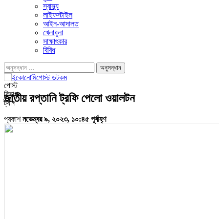
স্বাস্থ্য
লাইফস্টাইল
আইন-আদালত
খেলাধুলা
সাক্ষাৎকার
বিবিধ
পোস্ট
বিভাগ
জাতীয় রপ্তানি ট্রফি পেলো ওয়ালটন
ট্যাগ
প্রকাশ
নভেম্বর ৯, ২০২৩, ১০:৪৫ পূর্বাহ্ণ