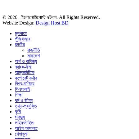
বিজ্ঞাপন: ads.economipost@gmail.com
© 2026 - ইকোনোমিপোস্ট ডটকম. All Rights Reserved.
Website Design:
Design Host BD
মূলপাতা
পুঁজিবাজার
জাতীয়
রাজনীতি
সারাদেশ
অর্থ ও বাণিজ্য
ব্যাংক-বীমা
আন্তর্জাতিক
কর্পোরেট কর্নার
বিশ্ব-বাণিজ্য
পিএসআই
শিক্ষা
ধর্ম ও জীবন
তথ্য-প্রযুক্তি
কৃষি
স্বাস্থ্য
লাইফস্টাইল
আইন-আদালত
খেলাধুলা