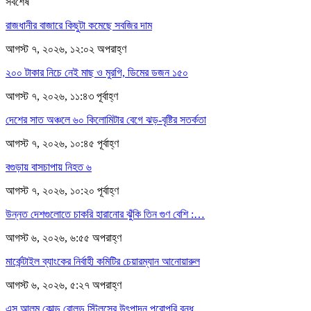
সর্বশেষ
রাজধানীর বাজারে কিছুটা কমেছে সবজির দাম
আগস্ট ৭, ২০২৬, ১২:০২ অপরাহ্ণ
২০০ টাকার নিচে নেই মাছ ও মুরগি, ডিমের ডজন ১৫০
আগস্ট ৭, ২০২৬, ১১:৪৩ পূর্বাহ্ণ
দেশের সাত অঞ্চলে ৬০ কিলোমিটার বেগে ঝড়-বৃষ্টির সতর্কতা
আগস্ট ৭, ২০২৬, ১০:৪৫ পূর্বাহ্ণ
বগুড়ায় বাসচাপায় নিহত ৬
আগস্ট ৭, ২০২৬, ১০:২০ পূর্বাহ্ণ
উন্নত দেশগুলোতে চাকরি হারানোর ঝুঁকি তিন গুণ বেশি :…
আগস্ট ৬, ২০২৬, ৬:৫৫ অপরাহ্ণ
মার্কেন্টাইল ব্যাংকের নির্বাহী কমিটির চেয়ারম্যান আনোয়ারুল
আগস্ট ৬, ২০২৬, ৫:২৭ অপরাহ্ণ
এস আলম কোল্ড রোলড স্টিলসের উৎপাদন পুরোপুরি বন্ধ