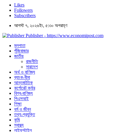
Likes
Followers
Subscribers
আগস্ট ৭, ২০২৬ইং, ৫:৩০ অপরাহ্ণ
Publisher - https://www.economipost.com
মূলপাতা
পুঁজিবাজার
জাতীয়
রাজনীতি
সারাদেশ
অর্থ ও বাণিজ্য
ব্যাংক-বীমা
আন্তর্জাতিক
কর্পোরেট কর্নার
বিশ্ব-বাণিজ্য
পিএসআই
শিক্ষা
ধর্ম ও জীবন
তথ্য-প্রযুক্তি
কৃষি
স্বাস্থ্য
লাইফস্টাইল