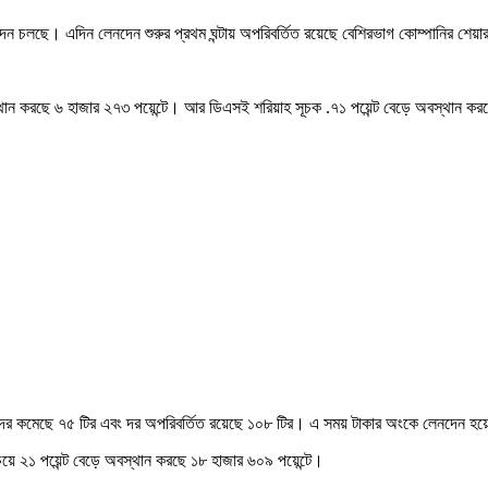
েনদেন চলছে। এদিন লেনদেন শুরুর প্রথম ঘন্টায় অপরিবর্তিত রয়েছে বেশিরভাগ কোম্পানির শেয়
্থান করছে ৬ হাজার ২৭৩ পয়েন্টে। আর ডিএসই শরিয়াহ সূচক .৭১ পয়েন্ট বেড়ে অবস্থান ক
টির, দর কমেছে ৭৫ টির এবং দর অপরিবর্তিত রয়েছে ১০৮ টির। এ সময় টাকার অংকে লেনদেন হ
য়ে ২১ পয়েন্ট বেড়ে অবস্থান করছে ১৮ হাজার ৬০৯ পয়েন্টে।