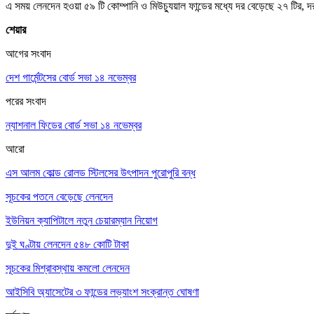
এ সময় লেনদেন হওয়া ৫৯ টি কোম্পানি ও মিউচ্যুয়াল ফান্ডের মধ্যে দর বেড়েছে ২৭ ট
শেয়ার
আগের সংবাদ
দেশ গার্মেন্টসের বোর্ড সভা ১৪ নভেম্বর
পরের সংবাদ
ন্যাশনাল ফিডের বোর্ড সভা ১৪ নভেম্বর
আরো
এস আলম কোল্ড রোলড স্টিলসের উৎপাদন পুরোপুরি বন্ধ
সূচকের পতনে বেড়েছে লেনদেন
ইউনিয়ন ক্যাপিটালে নতুন চেয়ারম্যান নিয়োগ
দুই ঘণ্টায় লেনদেন ৫৪৮ কোটি টাকা
সূচকের মিশ্রাবস্থায় কমলো লেনদেন
আইসিবি অ্যাসেটের ৩ ফান্ডের লভ্যাংশ সংক্রান্ত ঘোষণা