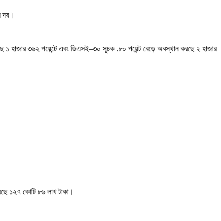
ার দর।
রছে ১ হাজার ৩৬২ পয়েন্টে এবং ডিএসই–৩০ সূচক .৮০ পয়েন্ট বেড়ে অবস্থান করছে ২ হাজার
য়েছে ১২৭ কোটি ৮৬ লাখ টাকা।