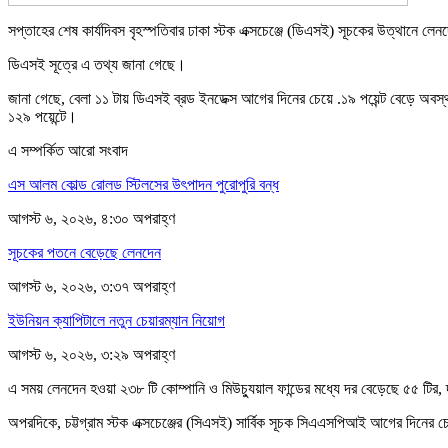
সপ্তাহের শেষ কার্যদিবস বৃহস্পতিবার ঢাকা স্টক এক্সচেঞ্জে (ডিএসই) সূচকের উত্থানে ল
ডিএসই সূত্রে এ তথ্য জানা গেছে।
জানা গেছে, বেলা ১১ টায় ডিএসই ব্রড ইনডেক্স আগের দিনের চেয়ে .১৯ পয়েন্ট বেড়ে অবস
১২৯ পয়েন্টে।
এ সম্পর্কিত আরো সংবাদ
এস আলম কোল্ড রোলড স্টিলসের উৎপাদন পুরোপুরি বন্ধ
আগস্ট ৬, ২০২৬, ৪:৩০ অপরাহ্ণ
সূচকের পতনে বেড়েছে লেনদেন
আগস্ট ৬, ২০২৬, ৩:৩৭ অপরাহ্ণ
ইউনিয়ন ক্যাপিটালে নতুন চেয়ারম্যান নিয়োগ
আগস্ট ৬, ২০২৬, ৩:২৯ অপরাহ্ণ
এ সময় লেনদেন হওয়া ২৩৮ টি কোম্পানি ও মিউচ্যুয়াল ফান্ডের মধ্যে দর বেড়েছে ৫৫ 
অপরদিকে, চট্টগ্রাম স্টক এক্সচেঞ্জের (সিএসই) সার্বিক সূচক সিএএসপিআই আগের দিনের চে