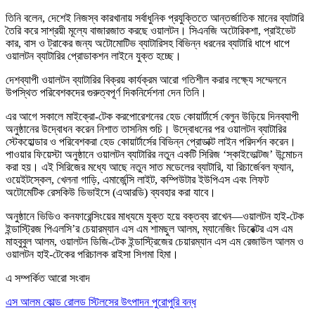
তিনি বলেন, দেশেই নিজস্ব কারখানায় সর্বাধুনিক প্রযুক্তিতে আন্তর্জাতিক মানের ব্যাটারি
তৈরি করে সাশ্রয়ী মূল্যে বাজারজাত করছে ওয়ালটন। সিএনজি অটোরিকশা, প্রাইভেট
কার, বাস ও ট্রাকের জন্য অটোমোটিভ ব্যাটারিসহ বিভিন্ন ধরনের ব্যাটারি ধাপে ধাপে
ওয়ালটন ব্যাটারির প্রোডাকশন লাইনে যুক্ত হচ্ছে।
দেশব্যাপী ওয়ালটন ব্যাটারির বিক্রয় কার্যক্রম আরো গতিশীল করার লক্ষ্যে সম্মেলনে
উপস্থিত পরিবেশকদের গুরুত্বপূর্ণ দিকনির্দেশনা দেন তিনি।
এর আগে সকালে মাইক্রো-টেক করপোরেশনের হেড কোয়ার্টার্সে বেলুন উড়িয়ে দিনব্যাপী
অনুষ্ঠানের উদ্বোধন করেন নিশাত তাসনিম শুচি। উদ্বোধনের পর ওয়ালটন ব্যাটারির
স্টেকহোল্ডার ও পরিবেশকরা হেড কোয়ার্টার্সের বিভিন্ন প্রোডাক্ট লাইন পরিদর্শন করেন।
পাওয়ার ফিয়েস্টা অনুষ্ঠানে ওয়ালটন ব্যাটারির নতুন একটি সিরিজ ‘স্কাইভোল্টজ’ উন্মোচন
করা হয়। এই সিরিজের মধ্যে আছে নতুন সাত মডেলের ব্যাটারি, যা রিচার্জেবল ফ্যান,
ওয়েইটস্কেল, খেলনা গাড়ি, এমার্জেন্সি লাইট, কম্পিউটার ইউপিএস এবং লিফট
অটোমেটিক রেসকিউ ডিভাইসে (এআরডি) ব্যবহার করা যাবে।
অনুষ্ঠানে ভিডিও কনফারেন্সিংয়ের মাধ্যমে যুক্ত হয়ে বক্তব্য রাখেন—ওয়ালটন হাই-টেক
ইন্ডাস্ট্রিজ পিএলসি’র চেয়ারম্যান এস এম শামছুল আলম, ম্যানেজিং ডিরেক্টর এস এম
মাহবুবুল আলম, ওয়ালটন ডিজি-টেক ইন্ডাস্ট্রিজের চেয়ারম্যান এস এম রেজাউল আলম ও
ওয়ালটন হাই-টেকের পরিচালক রাইসা সিগমা হিমা।
এ সম্পর্কিত আরো সংবাদ
এস আলম কোল্ড রোলড স্টিলসের উৎপাদন পুরোপুরি বন্ধ