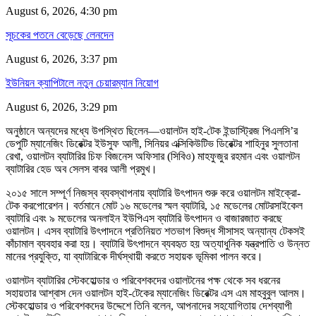
August 6, 2026, 4:30 pm
সূচকের পতনে বেড়েছে লেনদেন
August 6, 2026, 3:37 pm
ইউনিয়ন ক্যাপিটালে নতুন চেয়ারম্যান নিয়োগ
August 6, 2026, 3:29 pm
অনুষ্ঠানে অন্যদের মধ্যে উপস্থিত ছিলেন—ওয়ালটন হাই-টেক ইন্ডাস্ট্রিজ পিএলসি’র
ডেপুটি ম্যানেজিং ডিরেক্টর ইউসুফ আলী, সিনিয়র এক্সিকিউটিভ ডিরেক্টর শাহিনুর সুলতানা
রেখা, ওয়ালটন ব্যাটারির চিফ বিজনেস অফিসার (সিবিও) মাহফুজুর রহমান এবং ওয়ালটন
ব্যাটারির হেড অব সেলস বাবর আলী প্রমুখ।
২০১৫ সালে সম্পূর্ণ নিজস্ব ব্যবস্থাপনায় ব্যাটারি উৎপাদন শুরু করে ওয়ালটন মাইক্রো-
টেক করপোরেশন। বর্তমানে মোট ১৬ মডেলের স্মল ব্যাটারি, ১৫ মডেলের মোটরসাইকেল
ব্যাটারি এবং ৯ মডেলের অনলাইন ইউপিএস ব্যাটারি উৎপাদন ও বাজারজাত করছে
ওয়ালটন। এসব ব্যাটারি উৎপাদনে প্রতিনিয়ত শতভাগ বিশুদ্ধ সীসাসহ অন্যান্য টেকসই
কাঁচামাল ব্যবহার করা হয়। ব্যাটারি উৎপাদনে ব্যবহৃত হয় অত্যাধুনিক যন্ত্রপাতি ও উন্নত
মানের প্রযুক্তি, যা ব্যাটারিকে দীর্ঘস্থায়ী করতে সহায়ক ভূমিকা পালন করে।
ওয়ালটন ব্যাটারির স্টেকহোল্ডার ও পরিবেশকদের ওয়ালটনের পক্ষ থেকে সব ধরনের
সহায়তার আশ্বাস দেন ওয়ালটন হাই-টেকের ম্যানেজিং ডিরেক্টর এস এম মাহবুবুল আলম।
স্টেকহোল্ডার ও পরিবেশকদের উদ্দেশে তিনি বলেন, আপনাদের সহযোগিতায় দেশব্যাপী