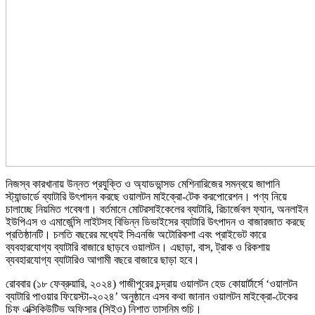
নিজস্ব কারখানায় উন্নত প্রযুক্তি ও অ্যাডভান্সড মেশিনারিজের সমন্বয়ে জাপানি
স্ট্যান্ডার্ডে ব্যাটারি উৎপাদন করছে ওয়ালটন মাইক্রো-টেক করপোরেশন। পণ্য নিয়ে
চালাচ্ছে নিয়মিত গবেষণা। বর্তমানে মোটরসাইকেলের ব্যাটারি, রিচার্জেবল ফ্যান, অনলাইন
ইউপিএস ও এমার্জেন্সি লাইটসহ বিভিন্ন ডিভাইসের ব্যাটারি উৎপাদন ও বাজারজাত করছে
প্রতিষ্ঠানটি। চলতি বছরের মধ্যেই সিএনজি অটোরিকশা এবং প্রাইভেট কারে
ব্যবহারযোগ্য ব্যাটারি বাজারে ছাড়বে ওয়ালটন। এছাড়া, বাস, ট্রাক ও রিকশায়
ব্যবহারযোগ্য ব্যাটারিও আগামী বছরে বাজারে ছাড়া হবে।
রোববার (১৮ ফেব্রুয়ারি, ২০২৪) গাজীপুরের চন্দ্রায় ওয়ালটন হেড কোয়ার্টার্সে ‘ওয়ালটন
ব্যাটারি পাওয়ার ফিয়েস্টা-২০২৪’ অনুষ্ঠানে এসব কথা জানান ওয়ালটন মাইক্রো-টেকের
চিফ এক্সিকিউটিভ অফিসার (সিইও) নিশাত তাসনিম শুচি।