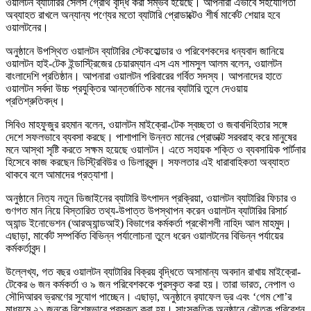
ওয়ালটন ব্যাটারির সেলস গ্রোথ বৃদ্ধি করা সম্ভব হয়েছে। আপনারা এভাবে সহযোগিতা
অব্যাহত রাখলে অন্যান্য পণ্যের মতো ব্যাটারি প্রোডাক্টেও শীর্ষ মার্কেট শেয়ার হবে
ওয়ালটনের।
অনুষ্ঠানে উপস্থিত ওয়ালটন ব্যাটারির স্টেকহোল্ডার ও পরিবেশকদের ধন্যবাদ জানিয়ে
ওয়ালটন হাই-টেক ইন্ডাস্ট্রিজের চেয়ারম্যান এস এম শামসুল আলম বলেন, ওয়ালটন
বাংলাদেশি প্রতিষ্ঠান। আপনারা ওয়ালটন পরিবারের গর্বিত সদস্য। আপনাদের হাতে
ওয়ালটন সর্বদা উচ্চ প্রযুক্তির আন্তর্জাতিক মানের ব্যাটারি তুলে দেওয়ায়
প্রতিশ্রুতিবদ্ধ।
সিবিও মাহফুজুর রহমান বলেন, ওয়ালটন মাইক্রো-টেক স্বচ্ছতা ও জবাবদিহিতার সঙ্গে
দেশে সফলভাবে ব্যবসা করছে। পাশাপাশি উন্নত মানের প্রোডাক্ট সরবরাহ করে মানুষের
মনে আস্থা সৃষ্টি করতে সক্ষম হয়েছে ওয়ালটন। এতে সহায়ক শক্তি ও ব্যবসায়িক পার্টনার
হিসেবে কাজ করছেন ডিস্ট্রিবিউর ও ডিলারবৃন্দ। সফলতার এই ধারাবাহিকতা অব্যাহত
থাকবে বলে আমাদের প্রত্যাশা।
অনুষ্ঠানে নিত্য নতুন ডিজাইনের ব্যাটারি উৎপাদন প্রক্রিয়া, ওয়ালটন ব্যাটারির ফিচার ও
গুণগত মান নিয়ে বিস্তারিত তথ্য-উপাত্ত উপস্থাপন করেন ওয়ালটন ব্যাটারির রিসার্চ
অ্যান্ড ইনোভেশন (আরঅ্যান্ডআই) বিভাগের কর্মকর্তা প্রকৌশলী নাহিদ আল মাহমুদ।
এছাড়া, মার্কেট সম্পর্কিত বিভিন্ন পর্যালোচনা তুলে ধরেন ওয়ালটনের বিভিন্ন পর্যায়ের
কর্মকর্তাবৃন্দ।
উল্লেখ্য, গত বছর ওয়ালটন ব্যাটারির বিক্রয় বৃদ্ধিতে অসামান্য অবদান রাখায় মাইক্রো-
টেকের ৬ জন কর্মকর্তা ও ৯ জন পরিবেশককে পুরস্কৃত করা হয়। তারা ভারত, নেপাল ও
সৌদিআরব ভ্রমণের সুযোগ পাচ্ছেন। এছাড়া, অনুষ্ঠানে র‌্যাফেল ড্র এবং ‘গেম শো’র
মাধ্যমে ২১ জনকে বিশেষভাবে পুরস্কৃত করা হয়। সাংস্কৃতিক অনুষ্ঠানে কৌতুক পরিবেশন