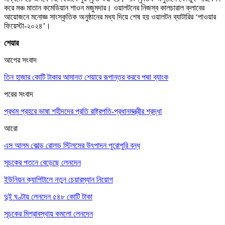
করে মঞ্চ মাতান কমেডিয়ান শাওন মজুমদার। ওয়ালটনের নিজস্ব কালচারাল ক্লাবের
আয়োজনে মনোজ্ঞ সাংস্কৃতিক অনুষ্ঠানের মধ্য দিয়ে শেষ হয় ওয়ালটন ব্যাটারির ‘পাওয়ার
ফিয়েস্টা-২০২৪’।
শেয়ার
আগের সংবাদ
তিন হাজার কোটি টাকার আমানত শেয়ারে রূপান্তর করবে পদ্মা ব্যাংক
পরের সংবাদ
প্রথম প্রহরে ভাষা শহীদদের প্রতি রাষ্ট্রপতি-প্রধানমন্ত্রীর শ্রদ্ধা
আরো
এস আলম কোল্ড রোলড স্টিলসের উৎপাদন পুরোপুরি বন্ধ
সূচকের পতনে বেড়েছে লেনদেন
ইউনিয়ন ক্যাপিটালে নতুন চেয়ারম্যান নিয়োগ
দুই ঘণ্টায় লেনদেন ৫৪৮ কোটি টাকা
সূচকের মিশ্রাবস্থায় কমলো লেনদেন