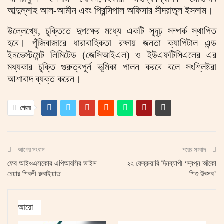
আব্দুল্লাহ আল-আমীন এবং প্রিন্সিপাল অফিসার সীদরাতুল ইসলাম।
উল্লেখ্যে, চুক্তিতে দুপক্ষের মধ্যে একটি সুদৃঢ় সম্পর্ক স্থাপিত
হবে। পুঁজিবাজারে ধারাবাহিকতা রক্ষায় জনতা ক্যাপিটাল এন্ড
ইনভেস্টমেন্ট লিমিটেড (জেসিআইএল) ও ইউএফটিসিএলের এর
মধ্যকার চুক্তি গুরুত্বপূর্ন ভূমিকা পালন করবে বলে সংশ্লিষ্টরা
আশাবাদ ব্যক্ত করেন।
শেয়ার
আগের সংবাদ
পরের সংবাদ
ফের আইওএসকোর এপিআরসির ভাইস
২২ ফেব্রুয়ারি দিনব্যাপী ‘স্বপ্ন আঁকো
চেয়ার শিবলী রুবাইয়াত
শিশু উৎসব’
আরো