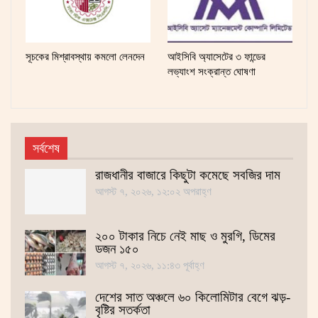
সূচকের মিশ্রাবস্থায় কমলো লেনদেন
আইসিবি অ্যাসেটের ৩ ফান্ডের
লভ্যাংশ সংক্রান্ত ঘোষণা
সর্বশেষ
রাজধানীর বাজারে কিছুটা কমেছে সবজির দাম
আগস্ট ৭, ২০২৬, ১২:০২ অপরাহ্ণ
২০০ টাকার নিচে নেই মাছ ও মুরগি, ডিমের
ডজন ১৫০
আগস্ট ৭, ২০২৬, ১১:৪৩ পূর্বাহ্ণ
দেশের সাত অঞ্চলে ৬০ কিলোমিটার বেগে ঝড়-
বৃষ্টির সতর্কতা