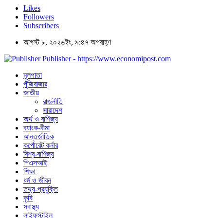
Likes
Followers
Subscribers
আগস্ট ৮, ২০২৬ইং, ৯:৪৭ অপরাহ্ণ
Publisher - https://www.economipost.com
মূলপাতা
পুঁজিবাজার
জাতীয়
রাজনীতি
সারাদেশ
অর্থ ও বাণিজ্য
ব্যাংক-বীমা
আন্তর্জাতিক
কর্পোরেট কর্নার
বিশ্ব-বাণিজ্য
পিএসআই
শিক্ষা
ধর্ম ও জীবন
তথ্য-প্রযুক্তি
কৃষি
স্বাস্থ্য
লাইফস্টাইল