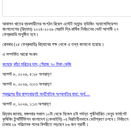
আবাসন খাতের ব্যবসায়ীদের সংগঠন রিয়েল এস্টেট অ্যান্ড হাউজিং অ্যাসোসিয়েশন
বাংলাদেশের (রিহ্যাব) ২০২৪-২০২৬ মেয়াদি দ্বি-বার্ষিক নির্বাচনের ভোট আগামী ২৭
ফেব্রুয়ারি অনুষ্ঠিত হবে।
রোববার (২৫ ফেব্রুয়ারি) রিহ্যাবের পক্ষ থেকে এ তথ্য জানানো হয়েছে।
এ সম্পর্কিত আরো সংবাদ
কমেছে কাঁচা মরিচের দাম, পেঁয়াজ ৭০ টাকা কেজি
আগস্ট ৮, ২০২৬, ৫:২৮ অপরাহ্ণ
আগস্ট ৮, ২০২৬, ৩:০৩ অপরাহ্ণ
প্রকল্পের ধীর বাস্তবায়নই অর্থনৈতিক অগ্রগতির বাধা: অর্থ…
আগস্ট ৮, ২০২৬, ১:১৩ অপরাহ্ণ
রিহ্যাব জানায়, মঙ্গলবার সকাল ১০টা থেকে বিকেল ৪টা পর্যন্ত পূর্বনির্ধারিত ভেন্যু ফার্মগেট
কৃষিবিদ ইন্সটিটিউশন বাংলাদেশ (কেআইবি) -এ বিরতিহীনভাবে ভোটগ্রহণ চলবে। নির্বাচনে
ঢাকার ২৯ পরিচালক পদের বিপরীতে লড়ছেন ৮৬ জন প্রার্থী।