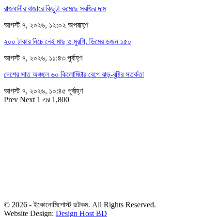
রাজধানীর বাজারে কিছুটা কমেছে সবজির দাম
আগস্ট ৭, ২০২৬, ১২:০২ অপরাহ্ণ
২০০ টাকার নিচে নেই মাছ ও মুরগি, ডিমের ডজন ১৫০
আগস্ট ৭, ২০২৬, ১১:৪৩ পূর্বাহ্ণ
দেশের সাত অঞ্চলে ৬০ কিলোমিটার বেগে ঝড়-বৃষ্টির সতর্কতা
আগস্ট ৭, ২০২৬, ১০:৪৫ পূর্বাহ্ণ
Prev
Next
1 এর 1,800
সম্পাদক
রাশিদুল হাসান খান
সম্পাদক কর্তৃক প্রকাশিত ইকোনোমিপোস্ট ডটকম
৪৮, দিলকুশা, মতিঝিল বাণিজ্যিক এলাকা, ঢাকা-১০০০
মোবাইল: ০১৯১৬৫৫৩৩২০
ডেস্ক: economipost@gmail.com
বিজ্ঞাপন: ads.economipost@gmail.com
© 2026 - ইকোনোমিপোস্ট ডটকম. All Rights Reserved.
Website Design:
Design Host BD