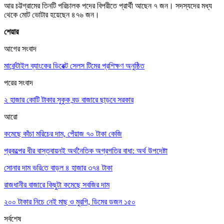
আর চট্টগ্রামের তিনটি পরিচালক পদের বিপরীতে প্রার্থী আছেন ৭ জন। সদস্যদের মধ্য
থেকে মোট ভোটার হয়েছেন ৪৭৬ জন।
শেয়ার
আগের সংবাদ
মার্কেন্টাইল ব্যাংকের ডিরেক্ট সেলস টিমের প্রশিক্ষণ অনুষ্ঠিত
পরের সংবাদ
২ হাজার কোটি টাকার সুকুক বন্ড বাজারে ছাড়বে সরকার
আরো
কমেছে কাঁচা মরিচের দাম, পেঁয়াজ ৭০ টাকা কেজি
প্রকল্পের ধীর বাস্তবায়নই অর্থনৈতিক অগ্রগতির বাধা: অর্থ উপদেষ্টা
সোনার দাম ভ‌রি‌তে বাড়ল ৪ হাজার ৩৭৪ টাকা
রাজধানীর বাজারে কিছুটা কমেছে সবজির দাম
২০০ টাকার নিচে নেই মাছ ও মুরগি, ডিমের ডজন ১৫০
সর্বশেষ