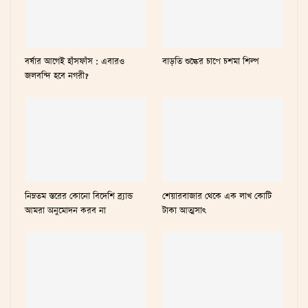
বর্ষার আগেই হাঁসফাঁস : এবারও
বাড়তি শুল্কের চাপে চশমা শিল্প
জলবন্দি হবে নগরী?
নিম্নতম স্তরের কোনো বিদেশি ব্র্যান্ড
শেয়ারবাজার থেকে এক লাখ কোটি
আমরা অনুমোদন করব না
টাকা আত্মসাৎ