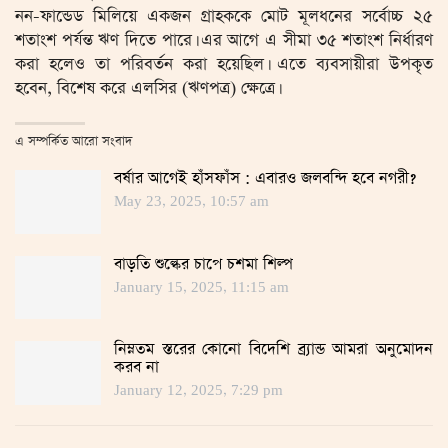
নন-ফান্ডেড মিলিয়ে একজন গ্রাহককে মোট মূলধনের সর্বোচ্চ ২৫
শতাংশ পর্যন্ত ঋণ দিতে পারে। এর আগে এ সীমা ৩৫ শতাংশ নির্ধারণ
করা হলেও তা পরিবর্তন করা হয়েছিল। এতে ব্যবসায়ীরা উপকৃত
হবেন, বিশেষ করে এলসির (ঋণপত্র) ক্ষেত্রে।
এ সম্পর্কিত আরো সংবাদ
বর্ষার আগেই হাঁসফাঁস : এবারও জলবন্দি হবে নগরী?
May 23, 2025, 10:57 am
বাড়তি শুল্কের চাপে চশমা শিল্প
January 15, 2025, 11:15 am
নিম্নতম স্তরের কোনো বিদেশি ব্র্যান্ড আমরা অনুমোদন
করব না
January 12, 2025, 7:29 pm