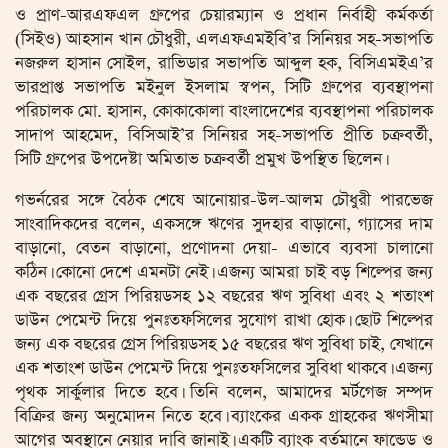
ও প্রাণ-আরএফএল গ্রুপের চেয়ারম্যান ও প্রধান নির্বাহী কর্মকর্তা
(সিইও) আহসান খান চৌধুরী, এলএফএমইবি’র সিনিয়র সহ-সভাপতি
নজরুল হাসান সোইল, রাভিডার সভাপতি আব্দুল হক, বিসিএমইএ’র
ভারপ্রাপ্ত সভাপতি মইনুল ইসলাম স্বপন, সিটি গ্রুপের ব্যবস্থাপনা
পরিচালক মো. হাসান, কোকাকোলা বাংলাদেশের ব্যবস্থাপনা পরিচালক
সাদাপ আহমেদ, বিসিআই’র সিনিয়র সহ-সভাপতি প্রীতি চক্রবর্তী,
সিটি গ্রুপের উপদেষ্টা অমিতাভ চক্রবর্তী প্রমুখ উপস্থিত ছিলেন।
গভর্নরের সঙ্গে বৈঠক শেষে আনোয়ার-উল-আলম চৌধুরী পারভেজ
সাংবাদিকদের বলেন, একসঙ্গে ঋণের সুদহার বাড়ানো, গ্যাসের দাম
বাড়ানো, বেতন বাড়ানো, প্রণোদনা দেয়া- এভাবে ব্যবসা চালানো
কঠিন। কোনো দেশে এমনটা নেই। এজন্য আমরা চাই বড় শিল্পের জন্য
এক বছরের গ্রেস পিরিয়ডসহ ১২ বছরের ঋণ সুবিধা এবং ২ শতাংশ
ডাউন পেমেন্ট দিয়ে পুনঃতফসিলের সুযোগ রাখা হোক। ছোট শিল্পের
জন্য এক বছরের গ্রেস পিরিয়ডসহ ১৫ বছরের ঋণ সুবিধা চাই, যেখানে
এক শতাংশ ডাউন পেমেন্ট দিয়ে পুনঃতফসিলের সুবিধা থাকবে। এজন্য
পৃথক সার্কুলার দিতে হবে। তিনি বলেন, আমাদের মর্টগেজ সম্পদ
বিক্রির জন্য অনুমোদন নিতে হবে। ব্যাংকের একক গ্রাহকের ঋণসীমা
আগের অবস্থানে নেয়ার দাবি জানাই। একটি ব্যাংক বর্তমানে ফান্ডেড ও