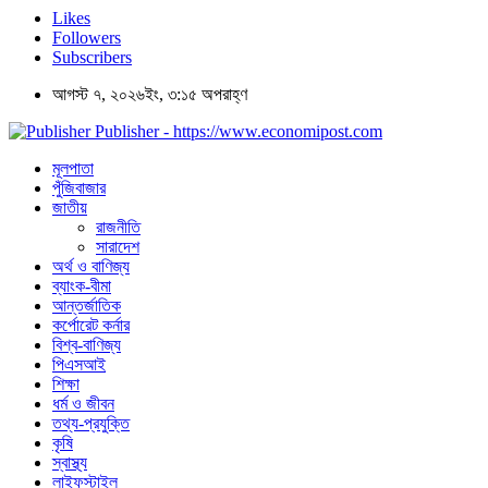
Likes
Followers
Subscribers
আগস্ট ৭, ২০২৬ইং, ৩:১৫ অপরাহ্ণ
Publisher - https://www.economipost.com
মূলপাতা
পুঁজিবাজার
জাতীয়
রাজনীতি
সারাদেশ
অর্থ ও বাণিজ্য
ব্যাংক-বীমা
আন্তর্জাতিক
কর্পোরেট কর্নার
বিশ্ব-বাণিজ্য
পিএসআই
শিক্ষা
ধর্ম ও জীবন
তথ্য-প্রযুক্তি
কৃষি
স্বাস্থ্য
লাইফস্টাইল