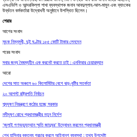
এসএভিপি ও আন্দরকিল্লা শাখা ব্যবস্থাপক জনাব আবদুল্লাহ-আল-মামুন এবং ব্যাংকের
উর্ব্ধতন কর্মকর্তারা উদ্বোধনী অনুষ্ঠানে উপস্থিত ছিলেন।
শেয়ার
আগের সংবাদ
সূচক নিম্নমুখী, দুই ঘণ্টায় ১৮৫ কোটি টাকার লেনদেন
পরের সংবাদ
সবার জন্য বৈষম্যহীন এক করনেট করতে চাই : এনবিআর চেয়ারম্যান
আরো
দেশের সাত অঞ্চলে ৬০ কিলোমিটার বেগে ঝড়-বৃষ্টির সতর্কতা
২০ আগস্ট রাষ্ট্রপতি নির্বাচন
শব্দদূষণ নিয়ন্ত্রণে কঠোর হচ্ছে সরকার
নদীদূষণ রোধে প্রধানমন্ত্রীর নতুন নির্দেশ
‘জুলাই গণঅভ্যুত্থান স্মৃতি জাদুঘর’ উদ্বোধন করলেন প্রধানমন্ত্রী
শেখ হাসিনার বক্তব্য প্রচার করলে আইনানুগ ব্যবস্থা : তথ্য উপদেষ্টা