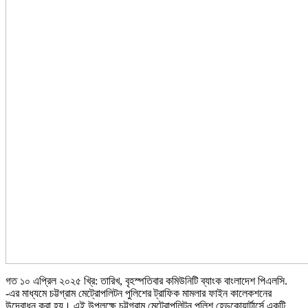
গত ১০ এপ্রিল ২০২৫ খ্রি: তারিখ, বৃহস্পতিবার কমিউনিটি ব্যাংক বাংলাদেশ পিএলসি.
-এর মাধ্যমে চট্টগ্রাম মেট্রোপলিটন পুলিশের ট্রাফিক মামলার ফাইন কালেকশনের
উদ্বোধন করা হয়। এই উপলক্ষে চট্টগ্রাম মেট্রোপলিটন পুলিশ হেডকোয়ার্টার্সে একটি