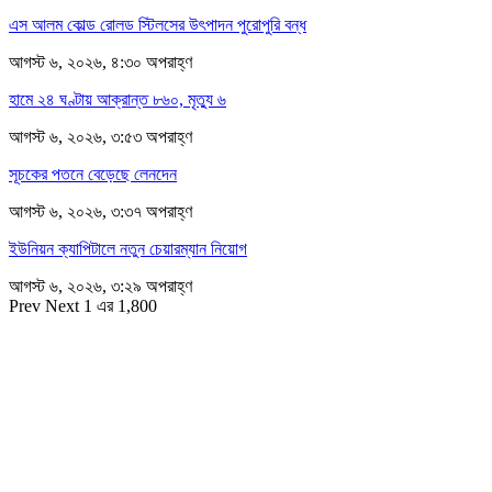
এস আলম কোল্ড রোলড স্টিলসের উৎপাদন পুরোপুরি বন্ধ
আগস্ট ৬, ২০২৬, ৪:৩০ অপরাহ্ণ
হামে ২৪ ঘণ্টায় আক্রান্ত ৮৬০, মৃত্যু ৬
আগস্ট ৬, ২০২৬, ৩:৫৩ অপরাহ্ণ
সূচকের পতনে বেড়েছে লেনদেন
আগস্ট ৬, ২০২৬, ৩:৩৭ অপরাহ্ণ
ইউনিয়ন ক্যাপিটালে নতুন চেয়ারম্যান নিয়োগ
আগস্ট ৬, ২০২৬, ৩:২৯ অপরাহ্ণ
Prev
Next
1 এর 1,800
সম্পাদক
রাশিদুল হাসান খান
সম্পাদক কর্তৃক প্রকাশিত ইকোনোমিপোস্ট ডটকম
৪৮, দিলকুশা, মতিঝিল বাণিজ্যিক এলাকা, ঢাকা-১০০০
মোবাইল: ০১৯১৬৫৫৩৩২০
ডেস্ক: economipost@gmail.com