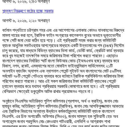
আগস্ট ৬, ২০২৬, ২:৪৩ অপরাহ্ণ
শব্দদূষণ নিয়ন্ত্রণে কঠোর হচ্ছে সরকার
আগস্ট ৬, ২০২৬, ২:২০ অপরাহ্ণ
বর্তমান পদ্ধতিতে চট্টগ্রাম শহর এবং এর আশেপাশের এলাকায় কোনও যানবাহনের বিরুদ্ধে
মামলা দায়ের করা হলে, ট্রাফিক ফাইন সংগ্রহের কালেকশন বুথের অভাবে ভুক্তভোগীর
পক্ষে সেটি জমা দেয়া কঠিন হয়ে পড়ে। এই প্রক্রিয়াটি সহজ করার জন্য কমিউনিটি
ব্যাংক আধুনিক সফটওয়্যার আপগ্রেডের মাধ্যমে একটি উন্নতমানের পস (চঙঝ) সিস্টেম
চালু করেছে, যার মাধ্যমে বিভিন্ন ব্যাংকের ভিসা কার্ড, ডেবিট কার্ড, ক্রেডিট কার্ড ব্যবহার
করে খুব সহজেই তাৎক্ষণিক সময়ে জরিমানার টাকা পরিশোধ করতে পারবেন। এছাড়াও
বাংলাদেশ ব্যাংকের নির্ধারিত স্মার্ট বাংলা কিউআর কোড (ইঅঘএখঅ ছজ) ব্যবহার করে
বিকাশ, নগদ, রকেট, এমক্যাশের মতো মোবাইল ফাইন্যান্সিয়াল সার্ভিসেসসহ ২১টি
অনলাইন ব্যাংকিং অ্যাপস এবং ন্যাশনাল পেমেন্ট সুইফট অব বাংলাদেশের মোট ৫৬টিসহ
সর্বমোট ৭৮টি পেমেন্ট গেটওয়ে ব্যবহার করে বর্তমানে ট্রাফিক প্রসিকিউশন জরিমানার টাকা
পরিশোধ করতে পারবেন। আর এই সকল জরিমানার টাকা কমিউনিটি ব্যাংকের পেমেন্ট
চ্যানেল ব্যবহার করে যথাযথ প্রক্রিয়ায় সরকারি কোষাগারে জমা হবে। এই প্রক্রিয়ায়
বেশিরভাগ ক্ষেত্রেই ডকুমেন্টস আটক রাখার প্রয়োজনও পড়বে না।
অনুষ্ঠানে সিএমপির অতিরিক্ত পুলিশ কমিশনার (প্রশাসন, অর্থ ও ক্রাইম্), জনাব মোঃ
হুমায়ুন কবির; অতিরিক্ত পুলিশ কমিশনার (ট্রাফিক), জনাব মোঃ আসফিকুজ্জামান আকতার
এবং ট্রাফিক বিভাগের অন্যান্য ঊর্ধ্বতন কর্মকর্তাবৃন্দসহ কমিউনিটি ব্যাংক বাংলাদেশ
পিএলসি. এর চিফ অপারেটিং অফিসার (সিওও), জনাব সামসুল হক সুফিয়ানী হেড অব
অপারেশন্স জনাব শরফুদ্দিন মোঃ রেদওয়ান পাটওয়ারী, এসভিপি ও আগ্রাবাদ শাখা
ব্যবস্থাপক জনাব মোহাম্মদ রিয়াজ উদ্দিন, ভিপি ও হেড অব কার্ড জনাব জহির আহমেদ,