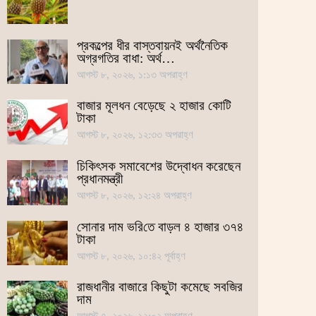
প্রকল্পের ধীর বাস্তবায়নই অর্থনৈতিক
অগ্রগতির বাধা: অর্থ…
আগস্ট ৮, ২০২৬, ১:১৩ অপরাহ্ণ
বাজার মূলধন বেড়েছে ২ হাজার কোটি
টাকা
আগস্ট ৮, ২০২৬, ১২:৩৩ অপরাহ্ণ
চিকিৎসক সমাবেশের উদ্বোধন করেছেন
প্রধানমন্ত্রী
আগস্ট ৮, ২০২৬, ১২:২৪ অপরাহ্ণ
সোনার দাম ভ‌রি‌তে বাড়ল ৪ হাজার ৩৭৪
টাকা
আগস্ট ৮, ২০২৬, ১০:৪২ পূর্বাহ্ণ
রাজধানীর বাজারে কিছুটা কমেছে সবজির
দাম