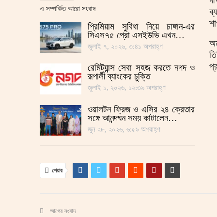
এ সম্পর্কিত আরো সংবাদ
ব্
শা
প্রিমিয়াম সুবিধা নিয়ে চাঙ্গান-এর
সিএস৭৫ প্রো এসইউভি এখন…
অম
জুলাই ৭, ২০২৬, ৩:৪১ অপরাহ্ণ
তি
প্
রেমিট্যান্স সেবা সহজ করতে নগদ ও
রূপালী ব্যাংকের চুক্তি
জুলাই ১, ২০২৬, ১২:৩৯ অপরাহ্ণ
ওয়ালটন ফ্রিজ ও এসির ২৪ ক্রেতার
সঙ্গে আনন্দঘন সময় কাটালেন…
জুন ২৮, ২০২৬, ৬:৫৯ অপরাহ্ণ
শেয়ার
আগের সংবাদ