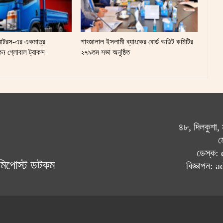
মোটরস-এর একমাত্র
শাহ্জালাল ইসলামী ব্যাংকের বোর্ড অডিট কমিটির
ানকন গ্লোবাল ট্রাকস
২৭৯তম সভা অনুষ্ঠিত
৪৮, দিলকুশা,
ম
ডেস্ক
োমিপোস্ট ডটকম
বিজ্ঞাপন