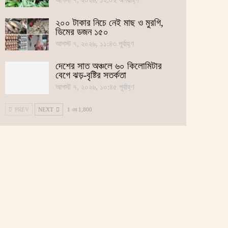
আগস্ট ৭, ২০২৬, ১২:০২ অপরাহ্ণ
২০০ টাকার নিচে নেই মাছ ও মুরগি,
ডিমের ডজন ১৫০
আগস্ট ৭, ২০২৬, ১১:৪৩ পূর্বাহ্ণ
দেশের সাত অঞ্চলে ৬০ কিলোমিটার
বেগে ঝড়-বৃষ্টির সতর্কতা
আগস্ট ৭, ২০২৬, ১০:৪৫ পূর্বাহ্ণ
PREV
NEXT
1 এর 1,800