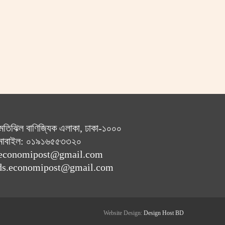
 মতিঝিল বাণিজ্যিক এলাকা, ঢাকা-১০০০
োবাইল: ০১৯১৬৫৫৩৩২০
: economipost@gmail.com
: ads.economipost@gmail.com
Website Design:
Design Host BD