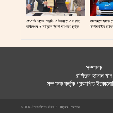
এসএমই খাতের প্রবৃদ্ধি ও উন্নয়নে এসএমই
বাংলাদেশে জ্যাক 
ফাউন্ডেশন ও মিউচুয়াল ট্রাস্ট ব্যাংকের চুক্তি
ডিস্ট্রিবিউটর র‍্য
সম্পাদক
রাশিদুল হাসান খান
সম্পাদক কর্তৃক প্রকাশিত ইকোন
© 2026 - ইকোনোমিপোস্ট ডটকম. All Rights Reserved.