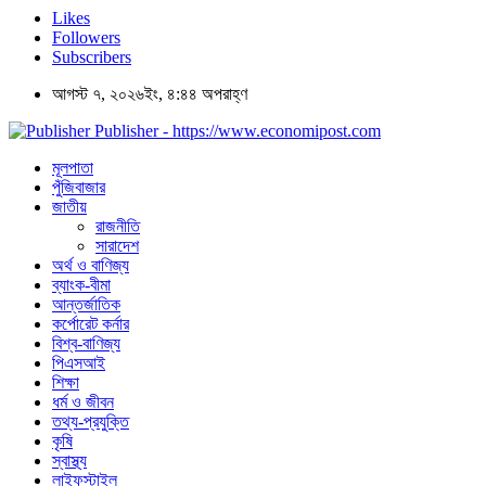
Likes
Followers
Subscribers
আগস্ট ৭, ২০২৬ইং, ৪:৪৪ অপরাহ্ণ
Publisher - https://www.economipost.com
মূলপাতা
পুঁজিবাজার
জাতীয়
রাজনীতি
সারাদেশ
অর্থ ও বাণিজ্য
ব্যাংক-বীমা
আন্তর্জাতিক
কর্পোরেট কর্নার
বিশ্ব-বাণিজ্য
পিএসআই
শিক্ষা
ধর্ম ও জীবন
তথ্য-প্রযুক্তি
কৃষি
স্বাস্থ্য
লাইফস্টাইল