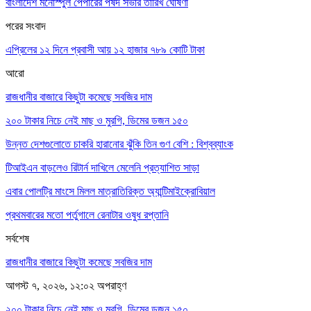
বাংলাদেশ মনোস্পুল পেপারের পর্ষদ সভার তারিখ ঘোষণা
পরের সংবাদ
এপ্রিলের ১২ দিনে প্রবাসী আয় ১২ হাজার ৭৮৯ কোটি টাকা
আরো
রাজধানীর বাজারে কিছুটা কমেছে সবজির দাম
২০০ টাকার নিচে নেই মাছ ও মুরগি, ডিমের ডজন ১৫০
উন্নত দেশগুলোতে চাকরি হারানোর ঝুঁকি তিন গুণ বেশি : বিশ্বব্যাংক
টিআইএন বাড়লেও রিটার্ন দাখিলে মেলেনি প্রত্যাশিত সাড়া
এবার পোলট্রি মাংসে মিলল মাত্রাতিরিক্ত অ্যান্টিমাইক্রোবিয়াল
প্রথমবারের মতো পর্তুগালে রেনাটার ওষুধ রপ্তানি
সর্বশেষ
রাজধানীর বাজারে কিছুটা কমেছে সবজির দাম
আগস্ট ৭, ২০২৬, ১২:০২ অপরাহ্ণ
২০০ টাকার নিচে নেই মাছ ও মুরগি, ডিমের ডজন ১৫০