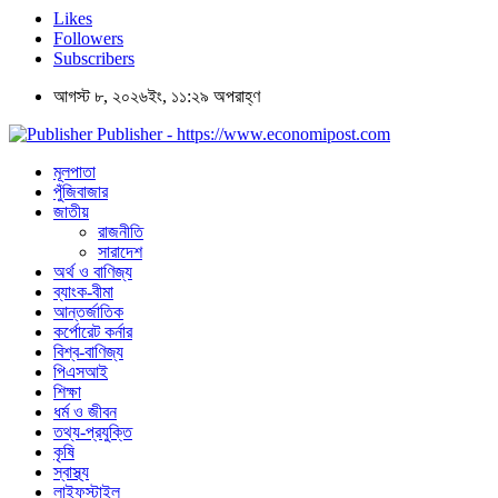
Likes
Followers
Subscribers
আগস্ট ৮, ২০২৬ইং, ১১:২৯ অপরাহ্ণ
Publisher - https://www.economipost.com
মূলপাতা
পুঁজিবাজার
জাতীয়
রাজনীতি
সারাদেশ
অর্থ ও বাণিজ্য
ব্যাংক-বীমা
আন্তর্জাতিক
কর্পোরেট কর্নার
বিশ্ব-বাণিজ্য
পিএসআই
শিক্ষা
ধর্ম ও জীবন
তথ্য-প্রযুক্তি
কৃষি
স্বাস্থ্য
লাইফস্টাইল