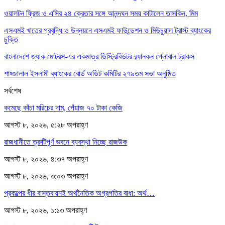
ওয়ালটন ফ্রিজ ও এসির ২৪ ক্রেতার সঙ্গে আনন্দঘন সময় কাটালেন তাসকিন, মিম
এসএমই খাতের প্রবৃদ্ধি ও উন্নয়নে এসএমই ফাউন্ডেশন ও মিউচুয়াল ট্রাস্ট ব্যাংকের
চুক্তি
বাংলাদেশে জ্যাক মোটরস-এর একমাত্র ডিস্ট্রিবিউটর র‍্যানকন গ্লোবাল ট্রাকস
শাহ্জালাল ইসলামী ব্যাংকের বোর্ড অডিট কমিটির ২৭৯তম সভা অনুষ্ঠিত
সর্বশেষ
কমেছে কাঁচা মরিচের দাম, পেঁয়াজ ৭০ টাকা কেজি
আগস্ট ৮, ২০২৬, ৫:২৮ অপরাহ্ণ
রাজধানীতে ত্রুটিপূর্ণ ভবনে ব্যবস্থা নিচ্ছে রাজউক
আগস্ট ৮, ২০২৬, ৪:৩৭ অপরাহ্ণ
আগস্ট ৮, ২০২৬, ৩:০৩ অপরাহ্ণ
প্রকল্পের ধীর বাস্তবায়নই অর্থনৈতিক অগ্রগতির বাধা: অর্থ…
আগস্ট ৮, ২০২৬, ১:১৩ অপরাহ্ণ