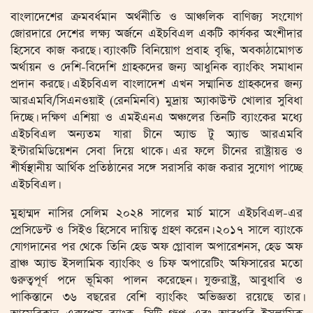
বাংলাদেশের ক্রমবর্ধমান অর্থনীতি ও আঞ্চলিক বাণিজ্য সংযোগ
জোরদারে দেশের লক্ষ্য অর্জনে এইচবিএল একটি কার্যকর অংশীদার
হিসেবে কাজ করছে। ব্যাংকটি বিনিয়োগ প্রবাহ বৃদ্ধি, অবকাঠামোগত
অর্থায়ন ও দেশি-বিদেশি গ্রাহকদের জন্য আধুনিক ব্যাংকিং সমাধান
প্রদান করছে। এইচবিএল বাংলাদেশ এখন সম্মানিত গ্রাহকদের জন্য
আরএমবি/সিএনওয়াই (রেনমিনবি) মুদ্রায় অ্যাকাউন্ট খোলার সুবিধা
দিচ্ছে। দক্ষিণ এশিয়া ও এমইএনএ অঞ্চলের তিনটি ব্যাংকের মধ্যে
এইচবিএল অন্যতম যারা চীনে অ্যান্ড টু অ্যান্ড আরএমবি
ইন্টারমিডিয়েশন সেবা দিয়ে থাকে। এর ফলে চীনের রাষ্ট্রায়ত্ত ও
শীর্ষস্থানীয় আর্থিক প্রতিষ্ঠানের সঙ্গে সরাসরি কাজ করার সুযোগ পাচ্ছে
এইচবিএল।
মুহাম্মদ নাসির সেলিম ২০২৪ সালের মার্চ মাসে এইচবিএল-এর
প্রেসিডেন্ট ও সিইও হিসেবে দায়িত্ব গ্রহণ করেন। ২০১৭ সালে ব্যাংকে
যোগদানের পর থেকে তিনি হেড অফ গ্লোবাল অপারেশনস, হেড অফ
ব্রাঞ্চ অ্যান্ড ইসলামিক ব্যাংকিং ও চিফ অপারেটিং অফিসারের মতো
গুরুত্বপূর্ণ পদে ভূমিকা পালন করেছেন। যুক্তরাষ্ট্র, আবুধাবি ও
পাকিস্তানে ৩৬ বছরের বেশি ব্যাংকিং অভিজ্ঞতা রয়েছে তার।