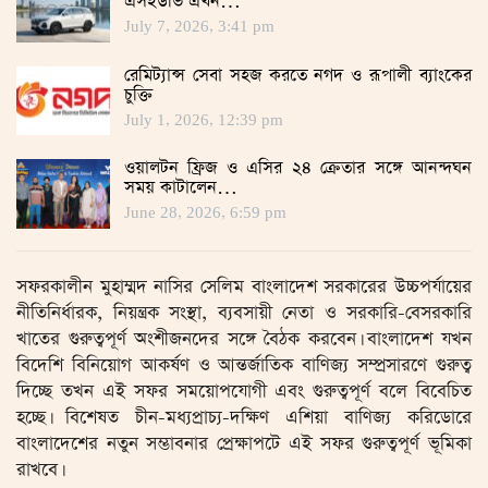
এসইউভি এখন…
July 7, 2026, 3:41 pm
রেমিট্যান্স সেবা সহজ করতে নগদ ও রূপালী ব্যাংকের
চুক্তি
July 1, 2026, 12:39 pm
ওয়ালটন ফ্রিজ ও এসির ২৪ ক্রেতার সঙ্গে আনন্দঘন
সময় কাটালেন…
June 28, 2026, 6:59 pm
সফরকালীন মুহাম্মদ নাসির সেলিম বাংলাদেশ সরকারের উচ্চপর্যায়ের
নীতিনির্ধারক, নিয়ন্ত্রক সংস্থা, ব্যবসায়ী নেতা ও সরকারি-বেসরকারি
খাতের গুরুত্বপূর্ণ অংশীজনদের সঙ্গে বৈঠক করবেন। বাংলাদেশ যখন
বিদেশি বিনিয়োগ আকর্ষণ ও আন্তর্জাতিক বাণিজ্য সম্প্রসারণে গুরুত্ব
দিচ্ছে তখন এই সফর সময়োপযোগী এবং গুরুত্বপূর্ণ বলে বিবেচিত
হচ্ছে। বিশেষত চীন-মধ্যপ্রাচ্য-দক্ষিণ এশিয়া বাণিজ্য করিডোরে
বাংলাদেশের নতুন সম্ভাবনার প্রেক্ষাপটে এই সফর গুরুত্বপূর্ণ ভূমিকা
রাখবে।