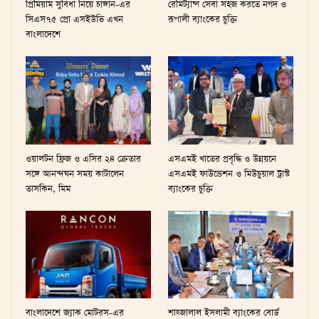
প্রিমিয়াম সুবিধা নিয়ে চাঙ্গান-এর
রেমিট্যান্স সেবা সহজ করতে নগদ ও
সিএস৭৫ প্রো এসইউভি এখন
রূপালী ব্যাংকের চুক্তি
বাংলাদেশে
ওয়ালটন ফ্রিজ ও এসির ২৪ ক্রেতার
এসএমই খাতের প্রবৃদ্ধি ও উন্নয়নে
সঙ্গে আনন্দঘন সময় কাটালেন
এসএমই ফাউন্ডেশন ও মিউচুয়াল ট্রাস্ট
তাসকিন, মিম
ব্যাংকের চুক্তি
বাংলাদেশে জ্যাক মোটরস-এর
শাহ্জালাল ইসলামী ব্যাংকের বোর্ড