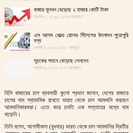
বাজার মূলধন বেড়েছে ২ হাজার কোটি টাকা
আগস্ট ৮, ২০২৬, ১২:৩৩ অপরাহ্ণ
এস আলম কোল্ড রোলড স্টিলসের উৎপাদন পুরোপুরি
বন্ধ
আগস্ট ৬, ২০২৬, ৪:৩০ অপরাহ্ণ
সূচকের পতনে বেড়েছে লেনদেন
আগস্ট ৬, ২০২৬, ৩:৩৭ অপরাহ্ণ
হিলি বাজারের চাল ব্যবসায়ী কুলো প্রধান জানান, দেশের বাজারে
চালের দাম স্বাভাবিক রাখতে ভারত থেকে চাল আমদানি করছেন
আমদানিকারকরা। এতে করে চলতি এক সপ্তাহের মধ্যে দাম
বাড়েনি।
তিনি বলেন, আগামীকাল (বুধবার) ভারত থেকে চাল আমদানির দ্বিতীয়