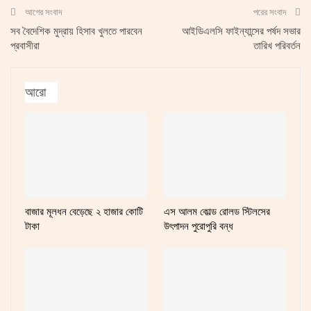
আগের সংবাদ
পরের সংবাদ
সব বৈদেশিক মুদ্রায় হিসাব খুলতে পারবেন
আইডিএলসি ফাইন্যান্সের পর্ষদ সভার
প্রবাসীরা
তারিখ পরিবর্তন
আরো
বাজার মূলধন বেড়েছে ২ হাজার কোটি
এস আলম কোল্ড রোলড স্টিলসের
টাকা
উৎপাদন পুরোপুরি বন্ধ