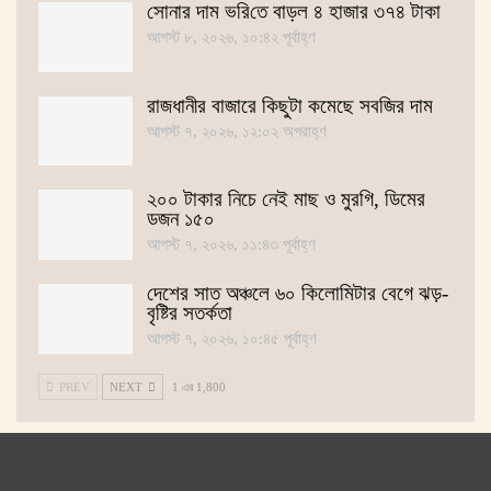
সোনার দাম ভ‌রি‌তে বাড়ল ৪ হাজার ৩৭৪ টাকা
আগস্ট ৮, ২০২৬, ১০:৪২ পূর্বাহ্ণ
রাজধানীর বাজারে কিছুটা কমেছে সবজির দাম
আগস্ট ৭, ২০২৬, ১২:০২ অপরাহ্ণ
২০০ টাকার নিচে নেই মাছ ও মুরগি, ডিমের
ডজন ১৫০
আগস্ট ৭, ২০২৬, ১১:৪৩ পূর্বাহ্ণ
দেশের সাত অঞ্চলে ৬০ কিলোমিটার বেগে ঝড়-
বৃষ্টির সতর্কতা
আগস্ট ৭, ২০২৬, ১০:৪৫ পূর্বাহ্ণ
PREV
NEXT
1 এর 1,800