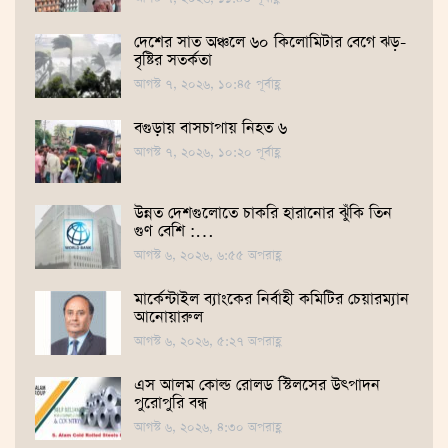
দেশের সাত অঞ্চলে ৬০ কিলোমিটার বেগে ঝড়-
বৃষ্টির সতর্কতা
আগস্ট ৭, ২০২৬, ১০:৪৫ পূর্বাহ্ণ
বগুড়ায় বাসচাপায় নিহত ৬
আগস্ট ৭, ২০২৬, ১০:২০ পূর্বাহ্ণ
উন্নত দেশগুলোতে চাকরি হারানোর ঝুঁকি তিন
গুণ বেশি :…
আগস্ট ৬, ২০২৬, ৬:৫৫ অপরাহ্ণ
মার্কেন্টাইল ব্যাংকের নির্বাহী কমিটির চেয়ারম্যান
আনোয়ারুল
আগস্ট ৬, ২০২৬, ৫:২৭ অপরাহ্ণ
এস আলম কোল্ড রোলড স্টিলসের উৎপাদন
পুরোপুরি বন্ধ
আগস্ট ৬, ২০২৬, ৪:৩০ অপরাহ্ণ