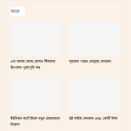
আরো
এস আলম কোল্ড রোলড স্টিলসের
সূচকের পতনে বেড়েছে লেনদেন
উৎপাদন পুরোপুরি বন্ধ
ইউনিয়ন ক্যাপিটালে নতুন চেয়ারম্যান
দুই ঘণ্টায় লেনদেন ৫৪৮ কোটি টাকা
নিয়োগ