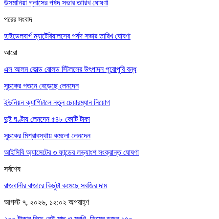
উসমানিয়া গ্লাসের পর্ষদ সভার তারিখ ঘোষণা
পরের সংবাদ
হাইডেলবার্গ ম্যাটেরিয়ালসের পর্ষদ সভার তারিখ ঘোষণা
আরো
এস আলম কোল্ড রোলড স্টিলসের উৎপাদন পুরোপুরি বন্ধ
সূচকের পতনে বেড়েছে লেনদেন
ইউনিয়ন ক্যাপিটালে নতুন চেয়ারম্যান নিয়োগ
দুই ঘণ্টায় লেনদেন ৫৪৮ কোটি টাকা
সূচকের মিশ্রাবস্থায় কমলো লেনদেন
আইসিবি অ্যাসেটের ৩ ফান্ডের লভ্যাংশ সংক্রান্ত ঘোষণা
সর্বশেষ
রাজধানীর বাজারে কিছুটা কমেছে সবজির দাম
আগস্ট ৭, ২০২৬, ১২:০২ অপরাহ্ণ
২০০ টাকার নিচে নেই মাছ ও মুরগি, ডিমের ডজন ১৫০