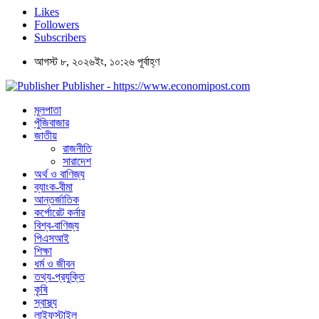
Likes
Followers
Subscribers
আগস্ট ৮, ২০২৬ইং, ১০:২৬ পূর্বাহ্ণ
Publisher - https://www.economipost.com
মূলপাতা
পুঁজিবাজার
জাতীয়
রাজনীতি
সারাদেশ
অর্থ ও বাণিজ্য
ব্যাংক-বীমা
আন্তর্জাতিক
কর্পোরেট কর্নার
বিশ্ব-বাণিজ্য
পিএসআই
শিক্ষা
ধর্ম ও জীবন
তথ্য-প্রযুক্তি
কৃষি
স্বাস্থ্য
লাইফস্টাইল