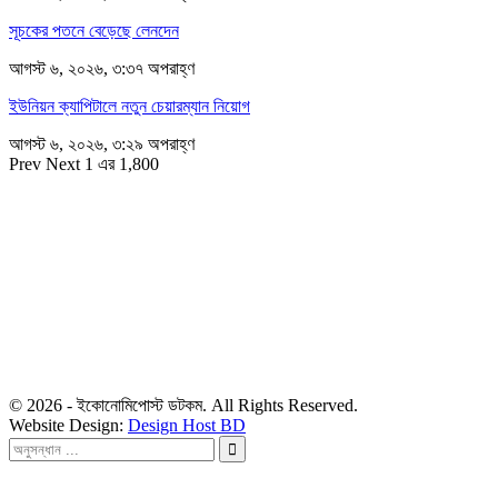
সূচকের পতনে বেড়েছে লেনদেন
আগস্ট ৬, ২০২৬, ৩:৩৭ অপরাহ্ণ
ইউনিয়ন ক্যাপিটালে নতুন চেয়ারম্যান নিয়োগ
আগস্ট ৬, ২০২৬, ৩:২৯ অপরাহ্ণ
Prev
Next
1 এর 1,800
সম্পাদক
রাশিদুল হাসান খান
সম্পাদক কর্তৃক প্রকাশিত ইকোনোমিপোস্ট ডটকম
৪৮, দিলকুশা, মতিঝিল বাণিজ্যিক এলাকা, ঢাকা-১০০০
মোবাইল: ০১৯১৬৫৫৩৩২০
ডেস্ক: economipost@gmail.com
বিজ্ঞাপন: ads.economipost@gmail.com
© 2026 - ইকোনোমিপোস্ট ডটকম. All Rights Reserved.
Website Design:
Design Host BD