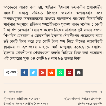
আবেদনে আরও বলা হয়, খাইরুল ইসলাম তৎকালীন প্রধানমন্ত্রীর
সহকারী একাত্ম সচিব-১ হিসেবে ক্ষমতার অপব্যবহার করে
অপরাধমূলক অসদাচারণের মাধ্যমে বাংলাদেশ ব্যাংকের বিআরপিডি
সার্কুলার অনুসারে প্রতিজন ঋণগ্রহীতাকে গৃহঋণ বাবদ সর্বোচ্চ ১ কোটি
টাকা ঋণ দেওয়ার বিধান থাকলেও নিজের নাবালক দুই সন্তান রওশন
শিপারিন মেঘমালা ও মোরসালিন ইসলাম সৌরদীপের প্রত্যেকের নামে
দুই কোটি টাকা করে চার কোটি টাকা ঋণ নিয়ে নিজের অ্যাকাউন্টে
স্থানান্তর ও রূপান্তরের মাধ্যমে অর্থ আত্মসাৎ করেছে। মোরসালিন
ইসলাম সৌরদীপের শেয়ারগুলো জরুরি ভিত্তিতে ফ্রিজ করা প্রয়োজন।
এই শেয়ারের মূল্য ৫৪ কোটি ৮৪ লাখ ৮৬ হাজার টাকা।
শেয়ার
আগের সংবাদ
পরের সংবাদ
পুঁজিবাজার সংশ্লিষ্টদের সঙ্গে প্রধান
কৃত্রিম বুদ্ধিমত্তা ফিচারের প্রযুক্তিপণ্য
উপদেষ্টার বিশেষ সহকারীর বৈঠক বুধবার
প্রদর্শন করছে ওয়ালটন