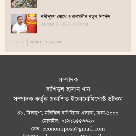
নদীদূষণ রোধে প্রধানমন্ত্রীর নতুন নির্দেশ
August 6, 2026, 1:40 pm
PREV
NEXT
1 এর 1,799
সম্পাদক
রাশিদুল হাসান খান
সম্পাদক কর্তৃক প্রকাশিত ইকোনোমিপোস্ট ডটকম
৪৮, দিলকুশা, মতিঝিল বাণিজ্যিক এলাকা, ঢাকা-১০০০
মোবাইল: ০১৯১৬৫৫৩৩২০
ডেস্ক: economipost@gmail.com