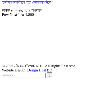
ইউনিয়ন ক্যাপিটালে নতুন চেয়ারম্যান নিয়োগ
আগস্ট ৬, ২০২৬, ৩:২৯ অপরাহ্ণ
Prev
Next
1 এর 1,800
সম্পাদক
রাশিদুল হাসান খান
সম্পাদক কর্তৃক প্রকাশিত ইকোনোমিপোস্ট ডটকম
৪৮, দিলকুশা, মতিঝিল বাণিজ্যিক এলাকা, ঢাকা-১০০০
মোবাইল: ০১৯১৬৫৫৩৩২০
ডেস্ক: economipost@gmail.com
বিজ্ঞাপন: ads.economipost@gmail.com
© 2026 - ইকোনোমিপোস্ট ডটকম. All Rights Reserved.
Website Design:
Design Host BD