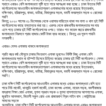
স্থানে এবারও বেশি জলাবদ্ধতা সৃষ্টি হতে পারে আশঙ্কা করা হচ্ছে। ঢাকা উত্তর সিটি
কর্পোরেশনের আওতাধীন জলাবদ্ধতাপ্রবণ এলাকাগুলোর মধ্যে রয়েছে উত্তরখান,
দক্ষিণখান, হরিরামপুর, বাড্ডা, ভাটারা, বিমানবন্দর সড়ক, বনানী কবরস্থান সড়ক ও রোকেয়া
সরণি
কিন্তু ২০২০ সালের ৩১ ডিসেম্বর থেকে ওয়াসার দায়িত্বে থাকা সব নালা ও খাল দুই সিটি
কর্পোরেশনের কাছে হস্তান্তর করা হয়। এরপর থেকে রাজধানীর জলাবদ্ধতার সব দায়
এসে পড়ে ঢাকার দুই সিটি কর্পোরেশনের ওপর। তারাও গত কয়েক বছরে রাজধানীর
জলাবদ্ধতা নিরসনে প্রায় হাজার কোটি টাকা ব্যয় করেছে। কিন্তু এর সুফল পায়নি
নগরবাসী।
এবারও যেসব এলাকায় থাকবে জলাবদ্ধতা
প্রতি বছর বর্ষা মৌসুমে ঢাকার সিংহভাগ এলাকা ডুবলেও নির্দিষ্ট কিছু এলাকা বেশি
জলাবদ্ধতার স্থান বা হটস্পট হিসেবে চিহ্নিত করেছে ঢাকার দুই সিটি কর্পোরেশন। সেসব
স্থানে এবারও বেশি জলাবদ্ধতা সৃষ্টি হতে পারে আশঙ্কা করা হচ্ছে। ঢাকা উত্তর সিটি
কর্পোরেশনের আওতাধীন জলাবদ্ধতাপ্রবণ এলাকাগুলোর মধ্যে রয়েছে উত্তরখান,
দক্ষিণখান, হরিরামপুর, বাড্ডা, ভাটারা, বিমানবন্দর সড়ক, বনানী কবরস্থান সড়ক ও রোকেয়া
সরণি।
ঢাকা দক্ষিণ সিটি কর্পোরেশনের আওতাধীন এলাকার মধ্যে এবারও জলাবদ্ধতা বেশি হতে
পারে নিউ মার্কেট, ধানমন্ডি হকার্স মার্কেট, ঢাকা কলেজ এলাকা, নায়েম সড়ক, বকশীবাজার
মাদ্রাসা শিক্ষা বোর্ড এলাকা, মুগদা প্রধান সড়ক ও মুগদা হাসপাতালের আশপাশের এলাকা,
জুরাইন আলমবাগ, মিতালী স্কুল রোড এবং রাজারবাগ গ্রিন লাইন বাস ।কাউন্টারের
সামনের সড়কে
অন্যদিকে, ঢাকা দক্ষিণ সিটি কর্পোরেশনের আওতাধীন এলাকার মধ্যে এবারও জলাবদ্ধতা