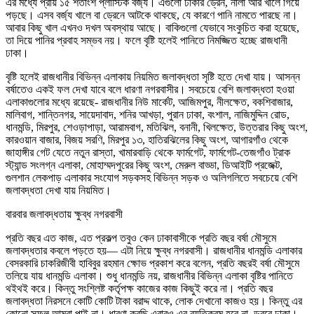
এর মধ্যে প্রায় ১৫ শতাংশ প্লাস্টিক বর্জ্য। এগুলো ঢাকার ড্রেন, নালা আর খালে গিয়ে
পড়ছে। এসব বর্জ্য খালে বা ড্রেনে আটকে থাকছে, যে কারণে পানি নামতে পারছে না।
আবার কিছু খাল এখনও দখল অবস্থায় আছে। বাকিগুলো যেভাবে সংকুচিত করা হয়েছে,
তা দিয়ে পানির প্রবাহ সম্ভব নয়। ফলে বৃষ্টি হলেই পানিতে নিমজ্জিত হচ্ছে রাজধানী
ঢাকা।
বৃষ্টি হলেই রাজধানীর বিভিন্ন এলাকায় নিয়মিত জলাবদ্ধতা সৃষ্টি হতে দেখা যায়। আসন্ন
বর্ষাতেও একই ফল দেখা যাবে বলে ধারণা নগরবাসীর। সবচেয়ে বেশি জলাবদ্ধতা হওয়া
এলাকাগুলোর মধ্যে রয়েছে- রাজধানীর নিউ মার্কেট, আজিমপুর, নীলক্ষেত, বকশিবাজার,
মালিবাগ, শান্তিনগর, সায়েদাবাদ, শনির আখড়া, পুরান ঢাকা, বংশাল, নাজিমুদ্দিন রোড,
ধানমন্ডি, মিরপুর, শেওড়াপাড়া, আরামবাগ, মতিঝিল, বনানী, খিলক্ষেত, উত্তরার কিছু অংশ,
কারওয়ান বাজার, বিজয় সরণি, মিরপুর ১৩, হাতিরঝিলের কিছু অংশ, আগারগাঁও থেকে
জাহাঙ্গীর গেট যেতে নতুন রাস্তা, খামারবাড়ি থেকে ফার্মগেট, ফার্মগেট-তেজগাঁও ট্রাক
স্ট্যান্ড সংলগ্ন এলাকা, মোহাম্মদপুরের কিছু অংশ, মেরুল বাড্ডা, ডিআইটি প্রজেক্ট,
গুলশান লেকপাড় এলাকার সংযোগ সড়কসহ বিভিন্ন সড়ক ও অলিগলিতে সবচেয়ে বেশি
জলাবদ্ধতা দেখা যায় নিয়মিত।
বারবার জলাবদ্ধতায় ক্ষুব্ধ নগরবাসী
প্রতি বছর এত কাজ, এত প্রকল্প তবুও কেন ঢাকাবাসীকে প্রতি বছর বর্ষা মৌসুমে
জলাবদ্ধতার কবলে পড়তে হয়— এটা নিয়ে ক্ষুব্ধ নগরবাসী। রাজধানীর ধানমন্ডি এলাকার
বেসরকারি চাকরিজীবী হাবিবুর রহমান ক্ষোভ প্রকাশ করে বলেন, প্রতি বছরই বর্ষা মৌসুমে
তলিয়ে যায় ধানমন্ডি এলাকা। শুধু ধানমন্ডি নয়, রাজধানীর বিভিন্ন এলাকা বৃষ্টির পানিতে
থইথই করে। কিন্তু সংশ্লিষ্ট কর্তৃপক্ষ কাজের কাজ কিছুই করে না। প্রতি বছর
জলাবদ্ধতা নিরসনে কোটি কোটি টাকা বরাদ্দ থাকে, লোক দেখানো কাজও হয়। কিন্তু এর
কোনো সুফল আমরা পাই না। ধারণা করছি এবারও এর ব্যতিক্রম হবে না, ডুববে ঢাকা।