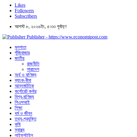
Likes
Followers
Subscribers
আগস্ট ৮, ২০২৬ইং, ৫:৩৩ পূর্বাহ্ণ
Publisher - https://www.economipost.com
মূলপাতা
পুঁজিবাজার
জাতীয়
রাজনীতি
সারাদেশ
অর্থ ও বাণিজ্য
ব্যাংক-বীমা
আন্তর্জাতিক
কর্পোরেট কর্নার
বিশ্ব-বাণিজ্য
পিএসআই
শিক্ষা
ধর্ম ও জীবন
তথ্য-প্রযুক্তি
কৃষি
স্বাস্থ্য
লাইফস্টাইল