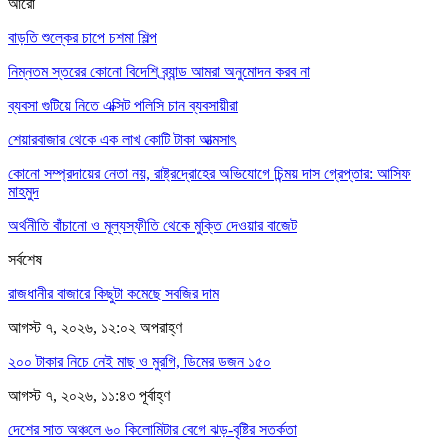
আরো
বাড়তি শুল্কের চাপে চশমা শিল্প
নিম্নতম স্তরের কোনো বিদেশি ব্র্যান্ড আমরা অনুমোদন করব না
ব্যবসা গুটিয়ে নিতে এক্সিট পলিসি চান ব্যবসায়ীরা
শেয়ারবাজার থেকে এক লাখ কোটি টাকা আত্মসাৎ
কোনো সম্প্রদায়ের নেতা নয়, রাষ্ট্রদ্রোহের অভিযোগে চিন্ময় দাস গ্রেপ্তার: আসিফ
মাহমুদ
অর্থনীতি বাঁচানো ও মূল্যস্ফীতি থেকে মুক্তি দেওয়ার বাজেট
সর্বশেষ
রাজধানীর বাজারে কিছুটা কমেছে সবজির দাম
আগস্ট ৭, ২০২৬, ১২:০২ অপরাহ্ণ
২০০ টাকার নিচে নেই মাছ ও মুরগি, ডিমের ডজন ১৫০
আগস্ট ৭, ২০২৬, ১১:৪৩ পূর্বাহ্ণ
দেশের সাত অঞ্চলে ৬০ কিলোমিটার বেগে ঝড়-বৃষ্টির সতর্কতা