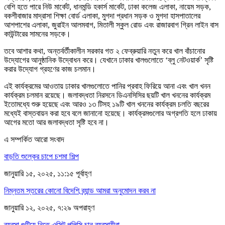
বেশি হতে পারে নিউ মার্কেট, ধানমন্ডি হকার্স মার্কেট, ঢাকা কলেজ এলাকা, নায়েম সড়ক,
বকশীবাজার মাদ্রাসা শিক্ষা বোর্ড এলাকা, মুগদা প্রধান সড়ক ও মুগদা হাসপাতালের
আশপাশের এলাকা, জুরাইন আলমবাগ, মিতালী স্কুল রোড এবং রাজারবাগ গ্রিন লাইন বাস
কাউন্টারের সামনের সড়কে।
তবে আশার কথা, অন্তর্বর্তীকালীন সরকার গত ২ ফেব্রুয়ারি নতুন করে খাল বাঁচানোর
উদ্যোগের আনুষ্ঠানিক উদ্বোধন করে। যেখানে ঢাকার খালগুলোতে ‘ব্লু নেটওয়ার্ক’ সৃষ্টি
করার উদ্যোগ গ্রহণের কাজ চলমান।
এই কার্যক্রমের আওতায় ঢাকার খালগুলোতে পানির প্রবাহ ফিরিয়ে আনা এবং খাল খনন
কার্যক্রম চলমান রয়েছে। জলাবদ্ধতা নিরসনে ডিএনসিসির ছয়টি খাল খননের কার্যক্রম
ইতোমধ্যে শুরু হয়েছে এবং আরও ১৩ টিসহ ১৯টি খাল খননের কার্যক্রম চলতি বছরের
মধ্যেই বাস্তবায়ন করা হবে বলে জানানো হয়েছে। কার্যক্রমগুলোর অগ্রগতি হলে ঢাকায়
আগের মতো আর জলাবদ্ধতা সৃষ্টি হবে না।
এ সম্পর্কিত আরো সংবাদ
বাড়তি শুল্কের চাপে চশমা শিল্প
জানুয়ারি ১৫, ২০২৫, ১১:১৫ পূর্বাহ্ণ
নিম্নতম স্তরের কোনো বিদেশি ব্র্যান্ড আমরা অনুমোদন করব না
জানুয়ারি ১২, ২০২৫, ৭:২৯ অপরাহ্ণ
ব্যবসা গুটিয়ে নিতে এক্সিট পলিসি চান ব্যবসায়ীরা