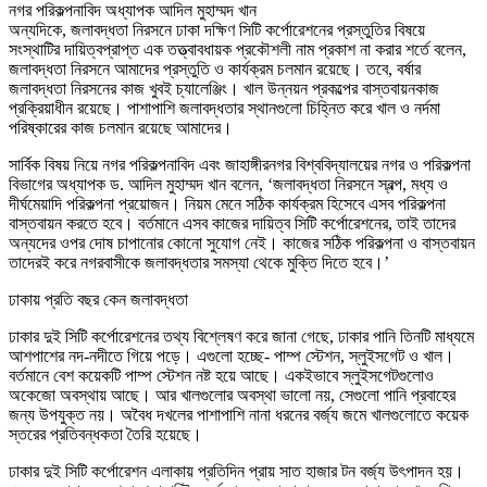
নগর পরিকল্পনাবিদ অধ্যাপক আদিল মুহাম্মদ খান
অন্যদিকে, জলাবদ্ধতা নিরসনে ঢাকা দক্ষিণ সিটি কর্পোরেশনের প্রস্তুতির বিষয়ে
সংস্থাটির দায়িত্বপ্রাপ্ত এক তত্ত্বাবধায়ক প্রকৌশলী নাম প্রকাশ না করার শর্তে বলেন,
জলাবদ্ধতা নিরসনে আমাদের প্রস্তুতি ও কার্যক্রম চলমান রয়েছে। তবে, বর্ষার
জলাবদ্ধতা নিরসনের কাজ খুবই চ্যালেঞ্জিং। খাল উন্নয়ন প্রকল্পের বাস্তবায়নকাজ
প্রক্রিয়াধীন রয়েছে। পাশাপাশি জলাবদ্ধতার স্থানগুলো চিহ্নিত করে খাল ও নর্দমা
পরিষ্কারের কাজ চলমান রয়েছে আমাদের।
সার্বিক বিষয় নিয়ে নগর পরিকল্পনাবিদ এবং জাহাঙ্গীরনগর বিশ্ববিদ্যালয়ের নগর ও পরিকল্পনা
বিভাগের অধ্যাপক ড. আদিল মুহাম্মদ খান বলেন, ‘জলাবদ্ধতা নিরসনে স্বল্প, মধ্য ও
দীর্ঘমেয়াদি পরিকল্পনা প্রয়োজন। নিয়ম মেনে সঠিক কার্যক্রম হিসেবে এসব পরিকল্পনা
বাস্তবায়ন করতে হবে। বর্তমানে এসব কাজের দায়িত্ব সিটি কর্পোরেশনের, তাই তাদের
অন্যদের ওপর দোষ চাপানোর কোনো সুযোগ নেই। কাজের সঠিক পরিকল্পনা ও বাস্তবায়ন
তাদেরই করে নগরবাসীকে জলাবদ্ধতার সমস্যা থেকে মুক্তি দিতে হবে।’
ঢাকায় প্রতি বছর কেন জলাবদ্ধতা
ঢাকার দুই সিটি কর্পোরেশনের তথ্য বিশ্লেষণ করে জানা গেছে, ঢাকার পানি তিনটি মাধ্যমে
আশপাশের নদ-নদীতে গিয়ে পড়ে। এগুলো হচ্ছে- পাম্প স্টেশন, স্লুইসগেট ও খাল।
বর্তমানে বেশ কয়েকটি পাম্প স্টেশন নষ্ট হয়ে আছে। একইভাবে স্লুইসগেটগুলোও
অকেজো অবস্থায় আছে। আর খালগুলোর অবস্থা ভালো নয়, সেগুলো পানি প্রবাহের
জন্য উপযুক্ত নয়। অবৈধ দখলের পাশাপাশি নানা ধরনের বর্জ্য জমে খালগুলোতে কয়েক
স্তরের প্রতিবন্ধকতা তৈরি হয়েছে।
ঢাকার দুই সিটি কর্পোরেশন এলাকায় প্রতিদিন প্রায় সাত হাজার টন বর্জ্য উৎপাদন হয়।