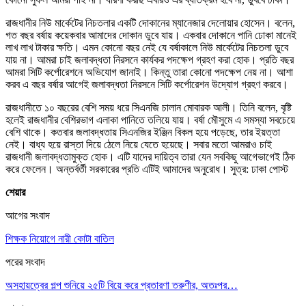
রাজধানীর নিউ মার্কেটের নিচতলার একটি দোকানের ম্যানেজার দেলোয়ার হোসেন। বলেন,
গত বছর বর্ষায় কয়েকবার আমাদের দোকান ডুবে যায়। একবার দোকানে পানি ঢোকা মানেই
লাখ লাখ টাকার ক্ষতি। এমন কোনো বছর নেই যে বর্ষাকালে নিউ মার্কেটের নিচতলা ডুবে
যায় না। আমরা চাই জলাবদ্ধতা নিরসনে কার্যকর পদক্ষেপ গ্রহণ করা হোক। প্রতি বছর
আমরা সিটি কর্পোরেশনে অভিযোগ জানাই। কিন্তু তারা কোনো পদক্ষেপ নেয় না। আশা
করব এ বছর বর্ষার আগেই জলাবদ্ধতা নিরসনে সিটি কর্পোরেশন উদ্যোগ গ্রহণ করবে।
রাজধানীতে ১০ বছরের বেশি সময় ধরে সিএনজি চালান মোবারক আলী। তিনি বলেন, বৃষ্টি
হলেই রাজধানীর বেশিরভাগ এলাকা পানিতে তলিয়ে যায়। বর্ষা মৌসুমে এ সমস্যা সবচেয়ে
বেশি থাকে। কতবার জলাবদ্ধতায় সিএনজির ইঞ্জিন বিকল হয়ে পড়েছে, তার ইয়ত্তা
নেই। বাধ্য হয়ে রাস্তা দিয়ে ঠেলে নিয়ে যেতে হয়েছে। সবার মতো আমরাও চাই
রাজধানী জলাবদ্ধতামুক্ত হোক। এটি যাদের দায়িত্ব তারা যেন সবকিছু আগেভাগেই ঠিক
করে ফেলেন। অন্তর্বর্তী সরকারের প্রতি এটিই আমাদের অনুরোধ। সুত্র: ঢাকা পোস্ট
শেয়ার
আগের সংবাদ
শিক্ষক নিয়োগে নারী কোটা বাতিল
পরের সংবাদ
অসহায়ত্বের গল্প শুনিয়ে ২৫টি বিয়ে করে প্রতারণা তরুণীর, অতঃপর…