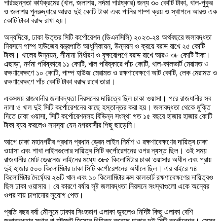
পরিচ্ছন্নতা কার্যক্রমের (খাল, জলাশয়, নর্দমা পরিষ্কার) জন্য ৩০ কোটি টাকা, খাল-পুকুর
ও জলাশয় পুনরুদ্ধারে আরও দুই কোটি টাকা এবং পানির পাম্প ক্রয় ও স্থাপনে আরও এক
কোটি টাকা বরাদ্দ রাখা হয়।
অন্যদিকে, ঢাকা উত্তর সিটি কর্পোরেশন (ডিএনসিসি) ২০২৩-২৪ অর্থবছরে জলাবদ্ধতা
নিরসনে পাম্প হাউজের যন্ত্রপাতি আধুনিকায়ন, উন্নয়ন ও ক্রয়ে বরাদ্দ রাখে ২৫ কোটি
টাকা। খালের উন্নয়ন, সীমানা নির্ধারণ ও বৃক্ষরোপণে বরাদ্দ রাখে আরও ৩৮ কোটি টাকা।
এছাড়া, নর্দমা পরিষ্কারে ১১ কোটি, খাল পরিষ্কারে পাঁচ কোটি, খাল-কালভার্ট মেরামত ও
রক্ষণাবেক্ষণে ১০ কোটি, পাম্প হাউজ মেরামত ও রক্ষণাবেক্ষণে আট কোটি, লেক মেরামত ও
রক্ষণাবেক্ষণে পাঁচ কোটি টাকা বরাদ্দ রাখে তারা।
একসময় রাজধানীর জলাবদ্ধতা নিরসনের দায়িত্বে ছিল ঢাকা ওয়াসা। পরে রাজধানীর সব
নালা ও খাল দুই সিটি কর্পোরেশনের কাছে হস্তান্তর করা হয়। জলাবদ্ধতা থেকে মুক্তি
দিতে ঢাকা ওয়াসা, সিটি কর্পোরেশনসহ বিভিন্ন সংস্থা গত ১৫ বছরে হাজার হাজার কোটি
টাকা ব্যয় করলেও সমস্যা যেন নগরবাসীর পিছু ছাড়েনি।
আগে ঢাকা মহানগরীর প্রধান প্রধান ড্রেন লাইন নির্মাণ ও রক্ষণাবেক্ষণের দায়িত্ব ঢাকা
ওয়াসা এবং শাখা লাইনগুলোর দায়িত্ব সিটি কর্পোরেশনের ওপর ন্যস্ত ছিল। ওই সময়
রাজধানীর মোট ড্রেনেজ লাইনের মধ্যে ৩৮৫ কিলোমিটার ঢাকা ওয়াসার অধীন এবং প্রায়
দুই হাজার ৫০০ কিলোমিটার ঢাকা সিটি কর্পোরেশনের অধীনে ছিল। এর বাইরে ৭৪
কিলোমিটার দৈর্ঘ্যের ২৬টি খাল এবং ১০ কিলোমিটার বক্স কালভার্ট রক্ষণাবেক্ষণের দায়িত্বও
ছিল ঢাকা ওয়াসার। যে কারণে বর্ষায় সৃষ্ট জলাবদ্ধতা নিরসনে সংস্থাগুলো একে অন্যের
ওপর দায় চাপানোর সুযোগ পেত।
প্রতি বছর বর্ষা মৌসুমে ঢাকার সিংহভাগ এলাকা ডুবলেও নির্দিষ্ট কিছু এলাকা বেশি
জলাবদ্ধতার স্থান বা হটস্পট হিসেবে চিহ্নিত করেছে ঢাকার দুই সিটি কর্পোরেশন। সেসব