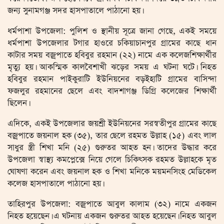
জন্য সুনামগঞ্জ সদর হাসপাতালে পাঠানো হয়।
ধর্মপাশা উপজেলা: পুলিশ ও স্থানীয় সূত্রে জানা গেছে, একই সময়ে
ধর্মপাশা উপজেলার টগার হাওরে চকিয়াচানপুর গ্রামের কাছে ধান
কাটার সময় বজ্রপাতে হবিবুর রহমান (২২) নামে এক কলেজশিক্ষার্থীর
মৃত্যু হয়। আকস্মিক কালবৈশাখী ঝড়ের সময় এ ঘটনা ঘটে। নিহত
হবিবুর রহমান পাইকুরাটি ইউনিয়নের বড়ইহাটি গ্রামের বাসিন্দা
ফজলুর রহমানের ছেলে এবং বাদশাগঞ্জ ডিগ্রি কলেজের শিক্ষার্থী
ছিলেন।
এদিকে, একই উপজেলার জয়শ্রী ইউনিয়নের সরস্বতীপুর গ্রামের কাছে
বজ্রপাতে জয়নাল হক (৩৫), তার ছেলে রহমত উল্লাহ (১৫) এবং লাল
সাধুর স্ত্রী শিখা মনি (২৫) গুরুতর আহত হন। তাদের উদ্ধার করে
উপজেলা স্বাস্থ্য কমপ্লেক্সে নিয়ে গেলে চিকিৎসক রহমত উল্লাহকে মৃত
ঘোষণা করেন এবং জয়নাল হক ও শিখা মনিকে ময়মনসিংহ মেডিকেল
কলেজ হাসপাতালে পাঠানো হয়।
তাহিরপুর উপজেলা: বজ্রপাতে আবুল কালাম (৩২) নামে একজন
নিহত হয়েছেন। এ ঘটনায় একজন গুরুতর আহত হয়েছেন। নিহত আবুল