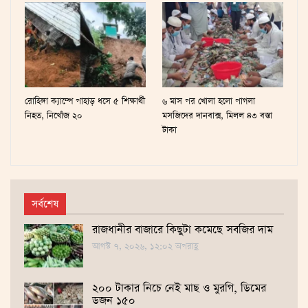
রোহিঙ্গা ক্যাম্পে পাহাড় ধসে ৫ শিক্ষার্থী
৬ মাস পর খোলা হলো পাগলা
নিহত, নিখোঁজ ২০
মসজিদের দানবাক্স, মিলল ৪৩ বস্তা
টাকা
সর্বশেষ
রাজধানীর বাজারে কিছুটা কমেছে সবজির দাম
আগস্ট ৭, ২০২৬, ১২:০২ অপরাহ্ণ
২০০ টাকার নিচে নেই মাছ ও মুরগি, ডিমের
ডজন ১৫০