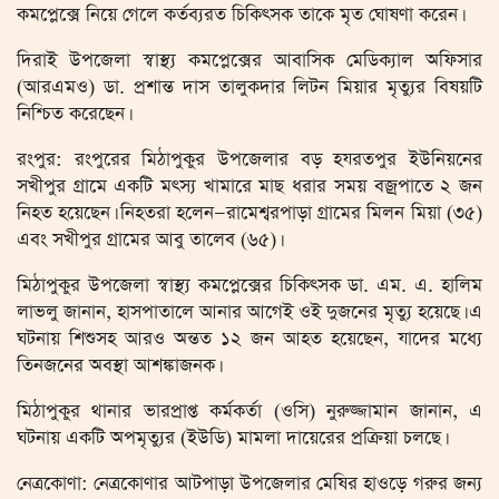
কমপ্লেক্সে নিয়ে গেলে কর্তব্যরত চিকিৎসক তাকে মৃত ঘোষণা করেন।
দিরাই উপজেলা স্বাস্থ্য কমপ্লেক্সের আবাসিক মেডিক্যাল অফিসার
(আরএমও) ডা. প্রশান্ত দাস তালুকদার লিটন মিয়ার মৃত্যুর বিষয়টি
নিশ্চিত করেছেন।
রংপুর: রংপুরের মিঠাপুকুর উপজেলার বড় হযরতপুর ইউনিয়নের
সখীপুর গ্রামে একটি মৎস্য খামারে মাছ ধরার সময় বজ্রপাতে ২ জন
নিহত হয়েছেন। নিহতরা হলেন—রামেশ্বরপাড়া গ্রামের মিলন মিয়া (৩৫)
এবং সখীপুর গ্রামের আবু তালেব (৬৫)।
মিঠাপুকুর উপজেলা স্বাস্থ্য কমপ্লেক্সের চিকিৎসক ডা. এম. এ. হালিম
লাভলু জানান, হাসপাতালে আনার আগেই ওই দুজনের মৃত্যু হয়েছে। এ
ঘটনায় শিশুসহ আরও অন্তত ১২ জন আহত হয়েছেন, যাদের মধ্যে
তিনজনের অবস্থা আশঙ্কাজনক।
মিঠাপুকুর থানার ভারপ্রাপ্ত কর্মকর্তা (ওসি) নুরুজ্জামান জানান, এ
ঘটনায় একটি অপমৃত্যুর (ইউডি) মামলা দায়েরের প্রক্রিয়া চলছে।
নেত্রকোণা: নেত্রকোণার আটপাড়া উপজেলার মেষির হাওড়ে গরুর জন্য