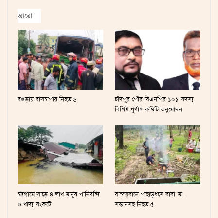
আরো
বগুড়ায় বাসচাপায় নিহত ৬
চাঁদপুর পৌর বিএনপির ১০১ সদস্য
বিশিষ্ট পূর্ণাঙ্গ কমিটি অনুমোদন
চট্টগ্রামে সাড়ে ৪ লাখ মানুষ পানিবন্দি
বান্দরবানে পাহাড়ধসে বাবা-মা-
ও খাদ্য সংকটে
সন্তানসহ নিহত ৫