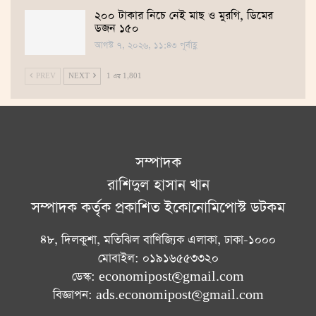
২০০ টাকার নিচে নেই মাছ ও মুরগি, ডিমের
ডজন ১৫০
আগস্ট ৭, ২০২৬, ১১:৪৩ পূর্বাহ্ণ
PREV
NEXT
1 এর 1,801
সম্পাদক
রাশিদুল হাসান খান
সম্পাদক কর্তৃক প্রকাশিত ইকোনোমিপোস্ট ডটকম
৪৮, দিলকুশা, মতিঝিল বাণিজ্যিক এলাকা, ঢাকা-১০০০
মোবাইল: ০১৯১৬৫৫৩৩২০
ডেস্ক: economipost@gmail.com
বিজ্ঞাপন: ads.economipost@gmail.com