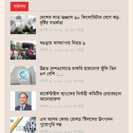
সর্বশেষ
দেশের সাত অঞ্চলে ৬০ কিলোমিটার বেগে ঝড়-
বৃষ্টির সতর্কতা
আগস্ট ৭, ২০২৬, ১০:৪৫ পূর্বাহ্ণ
বগুড়ায় বাসচাপায় নিহত ৬
আগস্ট ৭, ২০২৬, ১০:২০ পূর্বাহ্ণ
উন্নত দেশগুলোতে চাকরি হারানোর ঝুঁকি তিন
গুণ বেশি :…
আগস্ট ৬, ২০২৬, ৬:৫৫ অপরাহ্ণ
মার্কেন্টাইল ব্যাংকের নির্বাহী কমিটির চেয়ারম্যান
আনোয়ারুল
আগস্ট ৬, ২০২৬, ৫:২৭ অপরাহ্ণ
এস আলম কোল্ড রোলড স্টিলসের উৎপাদন
পুরোপুরি বন্ধ
আগস্ট ৬, ২০২৬, ৪:৩০ অপরাহ্ণ