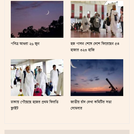
পবিত্র আশুরা ২৬ জুন
হজ পালন শেষে দেশে ফিরেছেন ৫৪
হাজার ৩২৩ হাজি
ঢাকায় পৌঁছেছে হজের প্রথম ফিরতি
জাতীয় চাঁদ দেখা কমিটির সভা
ফ্লাইট
সোমবার