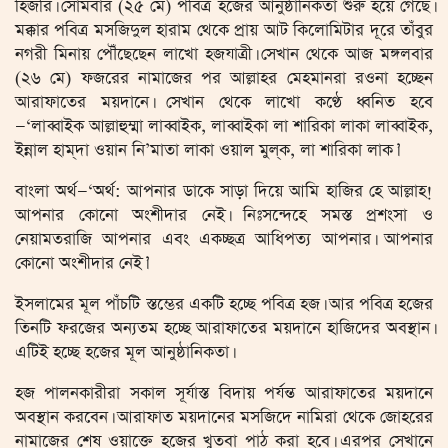
হিজরি। সোমবার (২৫ মে) পবিত্র হজের আনুষ্ঠানিকতা শুরু হয়ে গেছে।
মক্কার পবিত্র মসজিদুল হারাম থেকে প্রায় আট কিলোমিটার দূরে তাঁবুর
নগরী মিনায় পৌঁছেছেন লাখো হজযাত্রী। সেখান থেকে আজ মঙ্গলবার
(২৬ মে) ফজরের নামাজের পর আল্লাহর মেহমানরা রওনা হচ্ছেন
আরাফাতের ময়দানে। সেখান থেকে লাখো কণ্ঠে ধ্বনিত হবে
—‘লাব্বাইক আল্লাহুম্মা লাব্বাইক, লাব্বাইকা লা শারিকা লাকা লাব্বাইক,
ইন্নাল হাম্‌দা ওয়ান নি’মাতা লাকা ওয়াল মুল্‌ক, লা শারিকা লাক।’
বাংলা অর্থ—‘অর্থ: আপনার ডাকে সাড়া দিয়ে আমি হাজির হে আল্লাহ!
আপনার কোনো অংশীদার নেই। নিঃসন্দেহে সমস্ত প্রশংসা ও
নেয়ামতরাজি আপনার এবং একচ্ছত্র আধিপত্য আপনার। আপনার
কোনো অংশীদার নেই।’
ইসলামের মূল পাঁচটি স্তম্ভের একটি হচ্ছে পবিত্র হজ। আর পবিত্র হজের
তিনটি ফরজের অন্যতম হচ্ছে আরাফাতের ময়দানে হাজিদের অবস্থান।
এটিই হচ্ছে হজের মূল আনুষ্ঠানিকতা।
হজ পালনকারীরা সকাল সূর্যাস্ত বিদায় পর্যন্ত আরাফাতের ময়দানে
অবস্থান করবেন। আরাফাত ময়দানের মসজিদে নামিরা থেকে জোহরের
নামাজের শেষ ওয়াক্তে হজের খুতবা পাঠ করা হবে। এরপর সেখানে