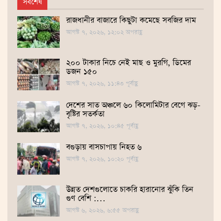
সর্বশেষ
রাজধানীর বাজারে কিছুটা কমেছে সবজির দাম
আগস্ট ৭, ২০২৬, ১২:০২ অপরাহ্ণ
২০০ টাকার নিচে নেই মাছ ও মুরগি, ডিমের
ডজন ১৫০
আগস্ট ৭, ২০২৬, ১১:৪৩ পূর্বাহ্ণ
দেশের সাত অঞ্চলে ৬০ কিলোমিটার বেগে ঝড়-
বৃষ্টির সতর্কতা
আগস্ট ৭, ২০২৬, ১০:৪৫ পূর্বাহ্ণ
বগুড়ায় বাসচাপায় নিহত ৬
আগস্ট ৭, ২০২৬, ১০:২০ পূর্বাহ্ণ
উন্নত দেশগুলোতে চাকরি হারানোর ঝুঁকি তিন
গুণ বেশি :…
আগস্ট ৬, ২০২৬, ৬:৫৫ অপরাহ্ণ