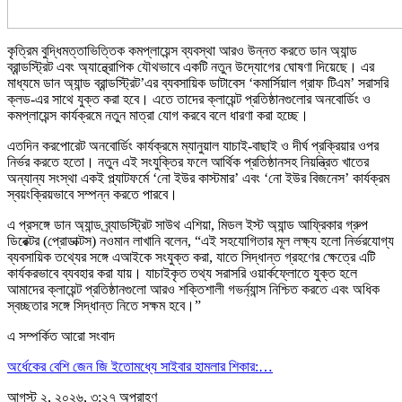
কৃত্রিম বুদ্ধিমত্তাভিত্তিক কমপ্লায়েন্স ব্যবস্থা আরও উন্নত করতে ডান অ্যান্ড
ব্রান্ডস্ট্রিট এবং অ্যান্থ্রোপিক যৌথভাবে একটি নতুন উদ্যোগের ঘোষণা দিয়েছে। এর
মাধ্যমে ডান অ্যান্ড ব্রান্ডস্ট্রিট’এর ব্যবসায়িক ডাটাবেস ‘কমার্সিয়াল গ্রাফ টিএম’ সরাসরি
ক্লড-এর সাথে যুক্ত করা হবে। এতে তাদের ক্লায়েন্ট প্রতিষ্ঠানগুলোর অনবোর্ডিং ও
কমপ্লায়েন্স কার্যক্রমে নতুন মাত্রা যোগ করবে বলে ধারণা করা হচ্ছে।
এতদিন করপোরেট অনবোর্ডিং কার্যক্রমে ম্যানুয়াল যাচাই-বাছাই ও দীর্ঘ প্রক্রিয়ার ওপর
নির্ভর করতে হতো। নতুন এই সংযুক্তির ফলে আর্থিক প্রতিষ্ঠানসহ নিয়ন্ত্রিত খাতের
অন্যান্য সংস্থা একই প্ল্যাটফর্মে ‘নো ইউর কাস্টমার’ এবং ‘নো ইউর বিজনেস’ কার্যক্রম
স্বয়ংক্রিয়ভাবে সম্পন্ন করতে পারবে।
এ প্রসঙ্গে ডান অ্যান্ড ব্র্যাডস্ট্রিট সাউথ এশিয়া, মিডল ইস্ট অ্যান্ড আফ্রিকার গ্রুপ
ডিরেক্টর (প্রোডাক্টস) নওমান লাখানি বলেন, “এই সহযোগিতার মূল লক্ষ্য হলো নির্ভরযোগ্য
ব্যবসায়িক তথ্যের সঙ্গে এআইকে সংযুক্ত করা, যাতে সিদ্ধান্ত গ্রহণের ক্ষেত্রে এটি
কার্যকরভাবে ব্যবহার করা যায়। যাচাইকৃত তথ্য সরাসরি ওয়ার্কফ্লোতে যুক্ত হলে
আমাদের ক্লায়েন্ট প্রতিষ্ঠানগুলো আরও শক্তিশালী গভর্ন্যান্স নিশ্চিত করতে এবং অধিক
স্বচ্ছতার সঙ্গে সিদ্ধান্ত নিতে সক্ষম হবে।”
এ সম্পর্কিত আরো সংবাদ
অর্ধেকের বেশি জেন জি ইতোমধ্যে সাইবার হামলার শিকার:…
আগস্ট ২, ২০২৬, ৩:২৭ অপরাহ্ণ