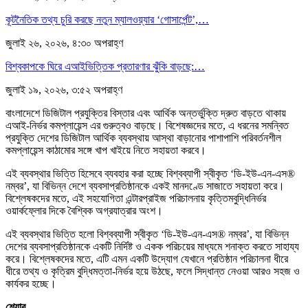
কূটনৈতিক তথ্য চুরি করছে নতুন ম্যালওয়্যার ‘গোসার্পেন্ট’,…
জুলাই ২৬, ২০২৬, ৪:৩০ অপরাহ্ণ
বিশ্বকাপকে ঘিরে এআইভিত্তিক প্রতারণার ঝুঁকি বাড়ছে:…
জুলাই ১৯, ২০২৬, ৩:৫২ অপরাহ্ণ
বাংলাদেশে ডিজিটাল প্রযুক্তির বিস্তার এবং আর্থিক অন্তর্ভুক্তি দ্রুত বাড়তে থাকায়
এআই-নির্ভর কমপ্লায়েন্স এর গুরুত্বও বাড়ছে। বিশেষজ্ঞদের মতে, এ ধরনের সমন্বিত
প্রযুক্তি দেশের ডিজিটাল আর্থিক ব্যবস্থায় আস্থা বাড়ানোর পাশাপাশি পরিবর্তনশীল
কমপ্লায়েন্স কাঠামোর সঙ্গে খাপ খাইয়ে নিতে সহায়তা করবে।
এই ব্যবস্থার ভিত্তি হিসেবে ব্যবহার করা হচ্ছে বিশ্বব্যাপী স্বীকৃত ‘ডি-ইউ-এন-এস®
নম্বর’, যা বিভিন্ন দেশে ব্যবসাপ্রতিষ্ঠানকে একই মানদণ্ডে সাজাতে সহায়তা করে।
বিশ্লেষকদের মতে, এই সহযোগিতা এন্টারপ্রাইজ পরিচালনায় কৃত্তিমবুদ্ধিনির্ভর
ওয়ার্কফ্লোর দিকে বৈশ্বিক অগ্রযাত্রার অংশ।
এই ব্যবস্থার ভিত্তি হলো বিশ্বব্যাপী স্বীকৃত ‘ডি-ইউ-এন-এস® নম্বর’, যা বিভিন্ন
দেশের ব্যবসাপ্রতিষ্ঠানকে একটি নির্দিষ্ট ও একক পরিচয়ের মাধ্যমে শনাক্ত করতে সাহায্য
করে। বিশ্লেষকদের মতে, এটি এমন একটি উদ্যোগ যেখানে প্রতিষ্ঠান পরিচালনা ধীরে
ধীরে তথ্য ও কৃত্রিম বুদ্ধিমত্তা-নির্ভর হয়ে উঠছে, ফলে সিদ্ধান্ত নেওয়া আরও সহজ ও
কার্যকর হচ্ছে।
শেয়ার