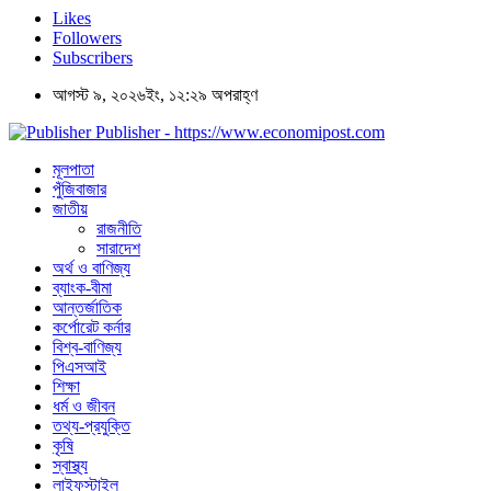
Likes
Followers
Subscribers
আগস্ট ৯, ২০২৬ইং, ১২:২৯ অপরাহ্ণ
Publisher - https://www.economipost.com
মূলপাতা
পুঁজিবাজার
জাতীয়
রাজনীতি
সারাদেশ
অর্থ ও বাণিজ্য
ব্যাংক-বীমা
আন্তর্জাতিক
কর্পোরেট কর্নার
বিশ্ব-বাণিজ্য
পিএসআই
শিক্ষা
ধর্ম ও জীবন
তথ্য-প্রযুক্তি
কৃষি
স্বাস্থ্য
লাইফস্টাইল