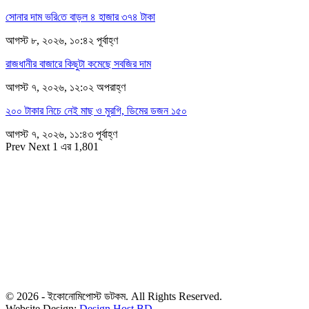
সোনার দাম ভ‌রি‌তে বাড়ল ৪ হাজার ৩৭৪ টাকা
আগস্ট ৮, ২০২৬, ১০:৪২ পূর্বাহ্ণ
রাজধানীর বাজারে কিছুটা কমেছে সবজির দাম
আগস্ট ৭, ২০২৬, ১২:০২ অপরাহ্ণ
২০০ টাকার নিচে নেই মাছ ও মুরগি, ডিমের ডজন ১৫০
আগস্ট ৭, ২০২৬, ১১:৪৩ পূর্বাহ্ণ
Prev
Next
1 এর 1,801
সম্পাদক
রাশিদুল হাসান খান
সম্পাদক কর্তৃক প্রকাশিত ইকোনোমিপোস্ট ডটকম
৪৮, দিলকুশা, মতিঝিল বাণিজ্যিক এলাকা, ঢাকা-১০০০
মোবাইল: ০১৯১৬৫৫৩৩২০
ডেস্ক: economipost@gmail.com
বিজ্ঞাপন: ads.economipost@gmail.com
© 2026 - ইকোনোমিপোস্ট ডটকম. All Rights Reserved.
Website Design:
Design Host BD