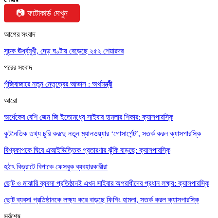
📷 ফটোকার্ড দেখুন
আগের সংবাদ
সূচক ঊর্ধ্বমুখী, দেড় ঘণ্টায় বেড়েছে ২৫২ শেয়ারদর
পরের সংবাদ
পুঁজিবাজারে নতুন নেতৃত্বের আভাস : অর্থমন্ত্রী
আরো
অর্ধেকের বেশি জেন জি ইতোমধ্যে সাইবার হামলার শিকার: ক্যাসপারস্কি
কূটনৈতিক তথ্য চুরি করছে নতুন ম্যালওয়্যার ‘গোসার্পেন্ট’, সতর্ক করল ক্যাসপারস্কি
বিশ্বকাপকে ঘিরে এআইভিত্তিক প্রতারণার ঝুঁকি বাড়ছে: ক্যাসপারস্কি
হঠাৎ বিভ্রাটে বিপাকে ফেসবুক ব্যবহারকারীরা
ছোট ও মাঝারি ব্যবসা প্রতিষ্ঠানই এখন সাইবার অপরাধীদের প্রধান লক্ষ্য: ক্যাসপারস্কি
ছোট ব্যবসা প্রতিষ্ঠানকে লক্ষ্য করে বাড়ছে ফিশিং হামলা, সতর্ক করল ক্যাসপারস্কি
সর্বশেষ