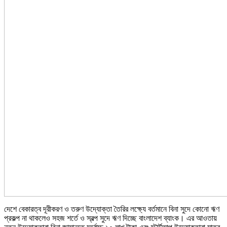
দেশে বেকারত্ব দূরীকরণ ও তরুণ উদ্যোক্তা তৈরির লক্ষ্যে বর্তমানে বিনা সুদে কোনো ঋণ
প্রকল্প না থাকলেও সহজ শর্তে ও স্বল্প সুদে ঋণ দিচ্ছে বাংলাদেশ ব্যাংক। এর আওতায়