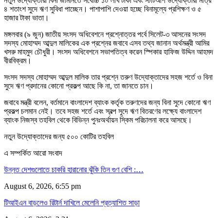
নতুন উদ্যোক্তারা বিনা জামানতে সর্বোচ্চ ১০ লাখ টাকা এবং স্টার্টআপ উদ্যোক্তারা মাত্র
৪ শতাংশ সুদে ঋণ সুবিধা পাচ্ছেন। পাশাপাশি দেওয়া হচ্ছে বিনামূল্যে প্রশিক্ষণ ও ৫
হাজার টাকা ভাতা।
মঙ্গলবার (৯ জুন) জাতীয় সংসদ অধিবেশনে প্রশ্নোত্তর পর্বে সিলেট-৩ আসনের সংসদ
সদস্য মোহাম্মদ আব্দুল মালিকের এক প্রশ্নের জবাবে এসব তথ্য জানান অর্থমন্ত্রী আমির
খসরু মাহমুদ চৌধুরী। সংসদ অধিবেশনে সভাপতিত্ব করেন স্পিকার হাফিজ উদ্দিন আহমদ
বীরবিক্রম।
সংসদ সদস্য মোহাম্মদ আব্দুল মালিক তার প্রশ্নে তরুণ উদ্যোক্তাদের সহজ শর্তে ও বিনা
সুদে ঋণ প্রদানের কোনো প্রকল্প আছে কি না, তা জানতে চান।
জবাবে মন্ত্রী বলেন, বর্তমানে বাংলাদেশ ব্যাংক কর্তৃক তরুণদের জন্য বিনা সুদে কোনো ঋণ
প্রকল্প চলমান নেই। তবে সহজ শর্তে এবং স্বল্প সুদে ঋণ বিতরণের লক্ষ্যে বাংলাদেশ
ব্যাংক নিজস্ব তহবিল থেকে বিভিন্ন পুনঃঅর্থায়ন স্কিম পরিচালনা করে আসছে।
নতুন উদ্যোক্তাদের জন্য ৫০০ কোটির তহবিল
এ সম্পর্কিত আরো সংবাদ
উন্নত দেশগুলোতে চাকরি হারানোর ঝুঁকি তিন গুণ বেশি :…
August 6, 2026, 6:55 pm
টিআইএন বাড়লেও রিটার্ন দাখিলে মেলেনি প্রত্যাশিত সাড়া