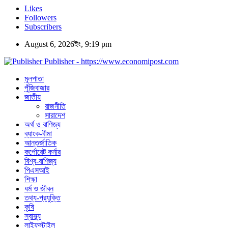
Likes
Followers
Subscribers
August 6, 2026ইং, 9:19 pm
Publisher - https://www.economipost.com
মূলপাতা
পুঁজিবাজার
জাতীয়
রাজনীতি
সারাদেশ
অর্থ ও বাণিজ্য
ব্যাংক-বীমা
আন্তর্জাতিক
কর্পোরেট কর্নার
বিশ্ব-বাণিজ্য
পিএসআই
শিক্ষা
ধর্ম ও জীবন
তথ্য-প্রযুক্তি
কৃষি
স্বাস্থ্য
লাইফস্টাইল