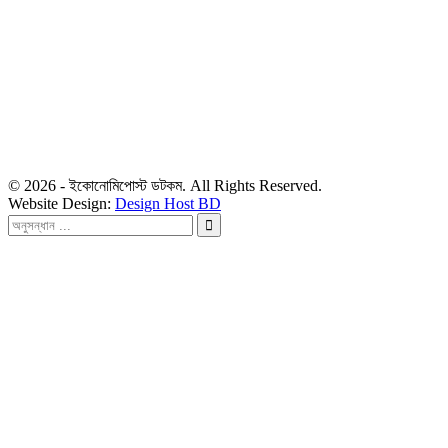
সম্পাদক
রাশিদুল হাসান খান
সম্পাদক কর্তৃক প্রকাশিত ইকোনোমিপোস্ট ডটকম
৪৮, দিলকুশা, মতিঝিল বাণিজ্যিক এলাকা, ঢাকা-১০০০
মোবাইল: ০১৯১৬৫৫৩৩২০
ডেস্ক: economipost@gmail.com
বিজ্ঞাপন: ads.economipost@gmail.com
© 2026 - ইকোনোমিপোস্ট ডটকম. All Rights Reserved.
Website Design:
Design Host BD