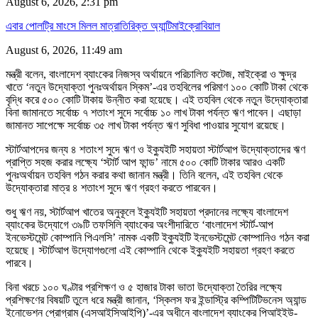
August 6, 2026, 2:31 pm
এবার পোলট্রি মাংসে মিলল মাত্রাতিরিক্ত অ্যান্টিমাইক্রোবিয়াল
August 6, 2026, 11:49 am
মন্ত্রী বলেন, বাংলাদেশ ব্যাংকের নিজস্ব অর্থায়নে পরিচালিত কটেজ, মাইক্রো ও ক্ষুদ্র
খাতে ‘নতুন উদ্যোক্তা পুনঃঅর্থায়ন স্কিম’-এর তহবিলের পরিমাণ ১০০ কোটি টাকা থেকে
বৃদ্ধি করে ৫০০ কোটি টাকায় উন্নীত করা হয়েছে। এই তহবিল থেকে নতুন উদ্যোক্তারা
বিনা জামানতে সর্বোচ্চ ৭ শতাংশ সুদে সর্বোচ্চ ১০ লাখ টাকা পর্যন্ত ঋণ পাবেন। এছাড়া
জামানত সাপেক্ষে সর্বোচ্চ ৩৫ লাখ টাকা পর্যন্ত ঋণ সুবিধা পাওয়ার সুযোগ রয়েছে।
স্টার্টআপদের জন্য ৪ শতাংশ সুদে ঋণ ও ইক্যুইটি সহায়তা স্টার্টআপ উদ্যোক্তাদের ঋণ
প্রাপ্তি সহজ করার লক্ষ্যে ‘স্টার্ট আপ ফান্ড’ নামে ৫০০ কোটি টাকার আরও একটি
পুনঃঅর্থায়ন তহবিল গঠন করার কথা জানান মন্ত্রী। তিনি বলেন, এই তহবিল থেকে
উদ্যোক্তারা মাত্র ৪ শতাংশ সুদে ঋণ গ্রহণ করতে পারবেন।
শুধু ঋণ নয়, স্টার্টআপ খাতের অনুকূলে ইক্যুইটি সহায়তা প্রদানের লক্ষ্যে বাংলাদেশ
ব্যাংকের উদ্যোগে ৩৯টি তফসিলি ব্যাংকের অংশীদারিতে ‘বাংলাদেশ স্টার্ট-আপ
ইনভেস্টমেন্ট কোম্পানি পিএলসি’ নামক একটি ইক্যুইটি ইনভেস্টমেন্ট কোম্পানিও গঠন করা
হয়েছে। স্টার্টআপ উদ্যোগগুলো এই কোম্পানি থেকে ইক্যুইটি সহায়তা গ্রহণ করতে
পারবে।
বিনা খরচে ১০০ ঘণ্টার প্রশিক্ষণ ও ৫ হাজার টাকা ভাতা উদ্যোক্তা তৈরির লক্ষ্যে
প্রশিক্ষণের বিষয়টি তুলে ধরে মন্ত্রী জানান, ‘স্কিলস ফর ইন্ডাস্ট্রি কম্পিটিটিভনেস অ্যান্ড
ইনোভেশন প্রোগ্রাম (এসআইসিআইপি)’-এর অধীনে বাংলাদেশ ব্যাংকের পিআইইউ-