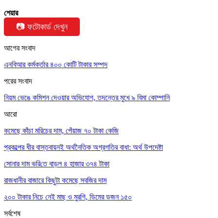
শেয়ার
📷 ফটোকার্ড দেখুন
আগের সংবাদ
এনবিআর কর্মকর্তার ৪০০ কোটি টাকার সম্পদ
পরের সংবাদ
নিয়ম ভেঙে কমিশন দেওয়ার অভিযোগ, তদন্তের মুখে ৯ বিমা কোম্পানি
আরো
কমেছে কাঁচা মরিচের দাম, পেঁয়াজ ৭০ টাকা কেজি
প্রকল্পের ধীর বাস্তবায়নই অর্থনৈতিক অগ্রগতির বাধা: অর্থ উপদেষ্টা
সোনার দাম ভ‌রি‌তে বাড়ল ৪ হাজার ৩৭৪ টাকা
রাজধানীর বাজারে কিছুটা কমেছে সবজির দাম
২০০ টাকার নিচে নেই মাছ ও মুরগি, ডিমের ডজন ১৫০
সর্বশেষ