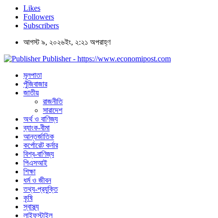
Likes
Followers
Subscribers
আগস্ট ৯, ২০২৬ইং, ২:২১ অপরাহ্ণ
Publisher - https://www.economipost.com
মূলপাতা
পুঁজিবাজার
জাতীয়
রাজনীতি
সারাদেশ
অর্থ ও বাণিজ্য
ব্যাংক-বীমা
আন্তর্জাতিক
কর্পোরেট কর্নার
বিশ্ব-বাণিজ্য
পিএসআই
শিক্ষা
ধর্ম ও জীবন
তথ্য-প্রযুক্তি
কৃষি
স্বাস্থ্য
লাইফস্টাইল