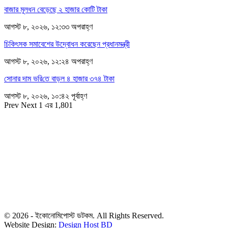
বাজার মূলধন বেড়েছে ২ হাজার কোটি টাকা
আগস্ট ৮, ২০২৬, ১২:৩৩ অপরাহ্ণ
চিকিৎসক সমাবেশের উদ্বোধন করেছেন প্রধানমন্ত্রী
আগস্ট ৮, ২০২৬, ১২:২৪ অপরাহ্ণ
সোনার দাম ভ‌রি‌তে বাড়ল ৪ হাজার ৩৭৪ টাকা
আগস্ট ৮, ২০২৬, ১০:৪২ পূর্বাহ্ণ
Prev
Next
1 এর 1,801
সম্পাদক
রাশিদুল হাসান খান
সম্পাদক কর্তৃক প্রকাশিত ইকোনোমিপোস্ট ডটকম
৪৮, দিলকুশা, মতিঝিল বাণিজ্যিক এলাকা, ঢাকা-১০০০
মোবাইল: ০১৯১৬৫৫৩৩২০
ডেস্ক: economipost@gmail.com
বিজ্ঞাপন: ads.economipost@gmail.com
© 2026 - ইকোনোমিপোস্ট ডটকম. All Rights Reserved.
Website Design:
Design Host BD