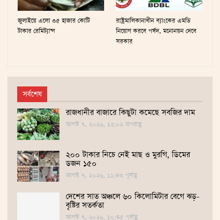
জুলাইয়ে এলো ৩৫ হাজার কোটি
রাষ্ট্রমালিকানাধীন ব্যাংকের এমডি
টাকার রেমিট্যান্স
নিয়োগ করবে পর্ষদ, মনোনয়ন দেবে
সরকার
সর্বশেষ
রাজধানীর বাজারে কিছুটা কমেছে সবজির দাম
আগস্ট ৭, ২০২৬, ১২:০২ অপরাহ্ণ
২০০ টাকার নিচে নেই মাছ ও মুরগি, ডিমের
ডজন ১৫০
আগস্ট ৭, ২০২৬, ১১:৪৩ পূর্বাহ্ণ
দেশের সাত অঞ্চলে ৬০ কিলোমিটার বেগে ঝড়-
বৃষ্টির সতর্কতা
আগস্ট ৭, ২০২৬, ১০:৪৫ পূর্বাহ্ণ