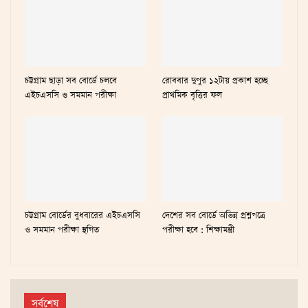
চট্টগ্রাম ছাড়া সব বোর্ডে চলবে
রোববার দুপুর ১২টায় প্রকাশ হচ্ছে
এইচএসসি ও সমমান পরীক্ষা
প্রাথমিক বৃত্তির ফল
চট্টগ্রাম বোর্ডের বুধবারের এইচএসসি
দেশের সব বোর্ডে অভিন্ন প্রশ্নপত্রে
ও সমমান পরীক্ষা স্থগিত
পরীক্ষা হবে : শিক্ষামন্ত্রী
সর্বশেষ