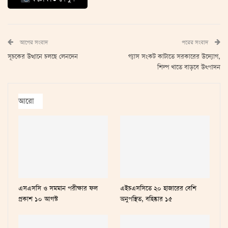
আগের সংবাদ
পরের সংবাদ
সূচকের উত্থানে চলছে লেনদেন
গ্যাস সংকট কাটাতে সরকারের উদ্যোগ,
শিল্প খাতে বাড়বে উৎপাদন
আরো
এসএসসি ও সমমান পরীক্ষার ফল
এইচএসসিতে ২০ হাজারের বেশি
প্রকাশ ১০ আগস্ট
অনুপস্থিত, বহিষ্কার ১৫