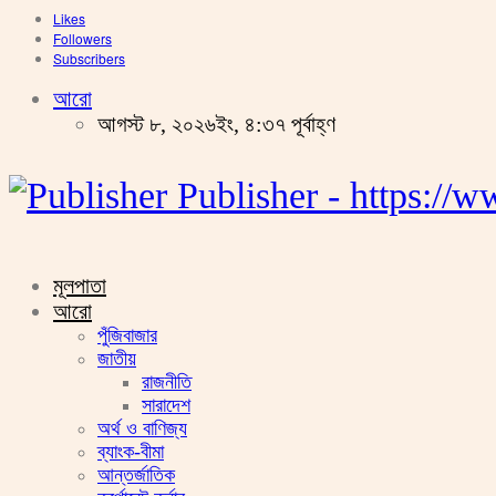
Likes
Followers
Subscribers
আরো
আগস্ট ৮, ২০২৬ইং, ৪:৩৭ পূর্বাহ্ণ
Publisher - https:/
মূলপাতা
আরো
পুঁজিবাজার
জাতীয়
রাজনীতি
সারাদেশ
অর্থ ও বাণিজ্য
ব্যাংক-বীমা
আন্তর্জাতিক