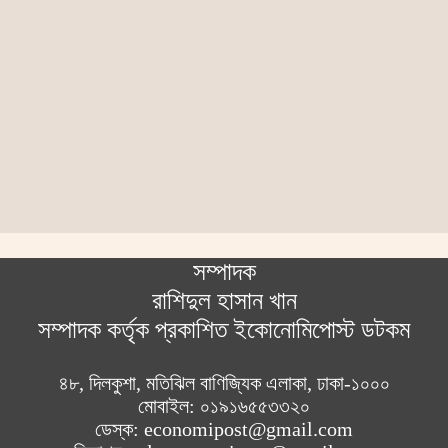
সম্পাদক
রাশিদুল হাসান খান
সম্পাদক কর্তৃক প্রকাশিত ইকোনোমিপোস্ট ডটকম
৪৮, দিলকুশা, মতিঝিল বাণিজ্যিক এলাকা, ঢাকা-১০০০
মোবাইল: ০১৯১৬৫৫৩৩২০
ডেস্ক: economipost@gmail.com