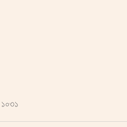
ত ১০৩১