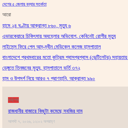
দেশের ৫ জেলায় বন্যার সতর্কতা
আরো
হামে ২৪ ঘণ্টায় আক্রান্ত ৮৬০, মৃত্যু ৬
এভারকেয়ারে চিকিৎসায় অবহেলার অভিযোগ, কেবিনেই রোগীর মৃত্যু
লাইসেন্স ফিরে পেল আদ্-দ্বীন মেডিকেল কলেজ হাসপাতাল
বাংলাদেশে প্রথমবারের মতো কৃত্রিম শ্বাসপ্রশ্বাস (ভেন্টিলেটর) সহায়ত
ডেঙ্গুতে তিনজনের মৃত্যু, হাসপাতালে ভর্তি ৩৭২
হাম ও উপসর্গ নিয়ে আরও ৭ প্রাণহানি, আক্রান্ত ৯৯০
সর্বশেষ
রাজধানীর বাজারে কিছুটা কমেছে সবজির দাম
আগস্ট ৭, ২০২৬, ১২:০২ অপরাহ্ণ