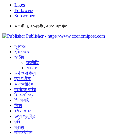
Likes
Followers
Subscribers
আগস্ট ৭, ২০২৬ইং, ২:৩০ অপরাহ্ণ
Publisher - https://www.economipost.com
মূলপাতা
পুঁজিবাজার
জাতীয়
রাজনীতি
সারাদেশ
অর্থ ও বাণিজ্য
ব্যাংক-বীমা
আন্তর্জাতিক
কর্পোরেট কর্নার
বিশ্ব-বাণিজ্য
পিএসআই
শিক্ষা
ধর্ম ও জীবন
তথ্য-প্রযুক্তি
কৃষি
স্বাস্থ্য
লাইফস্টাইল