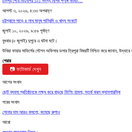
চাঁদপুর পৌর বিএনপির ১০১ সদস্য বিশিষ্ট পূর্ণাঙ্গ কমিটি…
আগস্ট ৩, ২০২৬, ৪:৩৩ অপরাহ্ণ
চট্টগ্রামে সাড়ে ৪ লাখ মানুষ পানিবন্দি ও খাদ্য সংকটে
জুলাই ১০, ২০২৬, ৯:৫৬ পূর্বাহ্ণ
বুধবার (৮ জুলাই) দুপুরে এ ঘটনা ঘটে।
উখিয়া ফায়ার সাভির্সের স্টেশন অফিসার ডলার ত্রিপুরা বিষয়টি নিশ্চিত করে জানান, উদ্ধ
শেয়ার
📷 ফটোকার্ড দেখুন
আগের সংবাদ
ছোট ব্যবসা প্রতিষ্ঠানকে লক্ষ্য করে বাড়ছে ফিশিং হামলা, সতর্ক করল ক্যাসপারস্কি
পরের সংবাদ
সোনার দাম আরও কমলো, কমেছে রুপাও
আরো