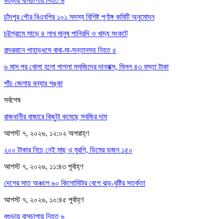
বগুড়ায় বাসচাপায় নিহত ৬
চাঁদপুর পৌর বিএনপির ১০১ সদস্য বিশিষ্ট পূর্ণাঙ্গ কমিটি অনুমোদন
চট্টগ্রামে সাড়ে ৪ লাখ মানুষ পানিবন্দি ও খাদ্য সংকটে
বান্দরবানে পাহাড়ধসে বাবা-মা-সন্তানসহ নিহত ৫
৬ মাস পর খোলা হলো পাগলা মসজিদের দানবাক্স, মিলল ৪৩ বস্তা টাকা
পাঁচ জেলায় বন্যার শঙ্কা
সর্বশেষ
রাজধানীর বাজারে কিছুটা কমেছে সবজির দাম
আগস্ট ৭, ২০২৬, ১২:০২ অপরাহ্ণ
২০০ টাকার নিচে নেই মাছ ও মুরগি, ডিমের ডজন ১৫০
আগস্ট ৭, ২০২৬, ১১:৪৩ পূর্বাহ্ণ
দেশের সাত অঞ্চলে ৬০ কিলোমিটার বেগে ঝড়-বৃষ্টির সতর্কতা
আগস্ট ৭, ২০২৬, ১০:৪৫ পূর্বাহ্ণ
বগুড়ায় বাসচাপায় নিহত ৬