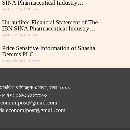
SINA Pharmaceutical Industry…
April 22, 2026, 11:03 pm
Un-audited Financial Statement of The
IBN SINA Pharmaceutical Industry…
April 22, 2026, 10:55 pm
Price Sensitive Information of Shasha
Denims PLC.
January 29, 2026, 10:49 pm
 মতিঝিল বাণিজ্যিক এলাকা, ঢাকা-১০০০
োবাইল: ০১৯১৬৫৫৩৩২০
: economipost@gmail.com
: ads.economipost@gmail.com