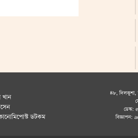
৪৮, দিলকুশা,
ন খান
ম
োসেন
ডেস্ক
ইকোনোমিপোস্ট ডটকম
বিজ্ঞাপন